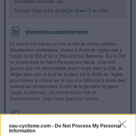
Fermeture hivernale : oui
Ce point d'eau a été ajouté par
Erwan F
en 2022
Informations complémentaires
Le robinet est fixé sur un mur à côté de vieilles toilettes
désaffectées inutilisables, situées à droite de l'église sise à
l'angle de la D35 et de la D36 direction Barberier. Sur la D35
en provenance de Saint-Pourçain-sur-Sioule, c'est côté
gauche que l'on verra l'église avant l'angle avec la D36. Se
diriger alors vers le fond de la place sur la droite de l'église
pour trouver le robinet sur le mur d'un bâtiment à droite des
cabines wc condamnées, à côté de la gouttière longeant
l'angle du bâtiment. Ce robinet est en état de
fonctionnement : l'eau coule quand on l'ouvre.
Repères visuels
eau-cyclisme.com -
Do Not Process My Personal
Information