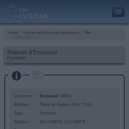
Toggl
navig
Accueil
Liste des points d'eau par départements
Allier
Robinet d'Étroussat
Robinet d'Étroussat
Fontaine
Commune :
Étroussat
(Allier)
Adresse :
Place de l'église (D35 / D36)
Type :
Fontaine
Position :
46.21946°N, 3.221959°E