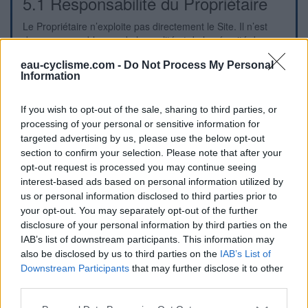
5.1 Responsabilité du Propriétaire
Le Propriétaire n’exploite pas directement le Site. Il n’est
donc responsable que de la qualité et de la véracité du
Contenu qu’il publie et édite lui-même et en son nom
eau-cyclisme.com -
Do Not Process My Personal
propre.
Information
5.2 Responsabilité de l’Exploitant
If you wish to opt-out of the sale, sharing to third parties, or
L’Exploitant agit en tant qu’éditeur du Site. A ce titre, il est
processing of your personal or sensitive information for
responsable de la qualité et de la véracité du Contenu qu’il
targeted advertising by us, please use the below opt-out
publie et édite lui-même. Il ne pourra être tenu responsable
section to confirm your selection. Please note that after your
du contenu des Contributions faites sur le Site.
opt-out request is processed you may continue seeing
Il ne pourra pas être tenu responsable des dommages
interest-based ads based on personal information utilized by
directs et indirects, prévisibles ou imprévisibles causés au
us or personal information disclosed to third parties prior to
matériel de l’Utilisateur, lors de l’accès au Site, et résultant
your opt-out. You may separately opt-out of the further
soit de l’utilisation d’un matériel ne répondant pas aux
disclosure of your personal information by third parties on the
spécifications du Site, soit de l’apparition d’un bug ou d’une
IAB’s list of downstream participants. This information may
incompatibilité.
also be disclosed by us to third parties on the
IAB’s List of
L’Exploitant accorde le plus grand soin à l’exactitude et à
Downstream Participants
that may further disclose it to other
l’actualité des Contenus du Site. Mais le Site ne saurait
third parties.
garantir l’exactitude, la complétude, et l’actualité des
informations qui y sont diffusées, notamment par le biais