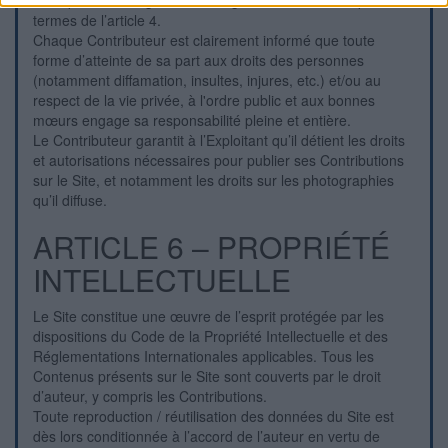
le respect de la législation en vigueur et dans le respect des
termes de l’article 4.
Chaque Contributeur est clairement informé que toute
forme d’atteinte de sa part aux droits des personnes
(notamment diffamation, insultes, injures, etc.) et/ou au
respect de la vie privée, à l'ordre public et aux bonnes
mœurs engage sa responsabilité pleine et entière.
Le Contributeur garantit à l’Exploitant qu’il détient les droits
et autorisations nécessaires pour publier ses Contributions
sur le Site, et notamment les droits sur les photographies
qu’il diffuse.
ARTICLE 6 – PROPRIÉTÉ
INTELLECTUELLE
Le Site constitue une œuvre de l’esprit protégée par les
dispositions du Code de la Propriété Intellectuelle et des
Réglementations Internationales applicables. Tous les
Contenus présents sur le Site sont couverts par le droit
d’auteur, y compris les Contributions.
Toute reproduction / réutilisation des données du Site est
dès lors conditionnée à l’accord de l’auteur en vertu de