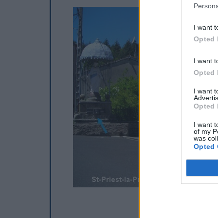
Persona
I want t
Opted 
I want t
Opted 
I want 
Advertis
Opted 
I want t
of my P
was col
Opted 