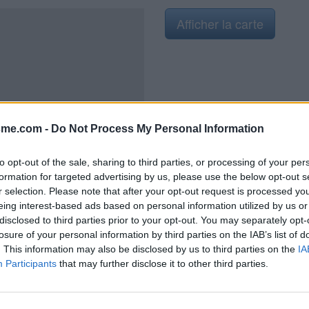
Afficher la carte
2021
sme.com -
Do Not Process My Personal Information
to opt-out of the sale, sharing to third parties, or processing of your per
formation for targeted advertising by us, please use the below opt-out s
r selection. Please note that after your opt-out request is processed y
n pierre sous une statue de
eing interest-based ads based on personal information utilized by us or
a D7. Sur la D7 en direction de
disclosed to third parties prior to your opt-out. You may separately opt-
e vers La Chabanne, tourner à
losure of your personal information by third parties on the IAB’s list of
déjà la Madone sous son parasol,
. This information may also be disclosed by us to third parties on the
IA
Participants
that may further disclose it to other third parties.