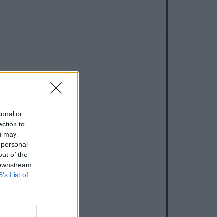
sonal or
ection to
ou may
 personal
out of the
 downstream
B’s List of