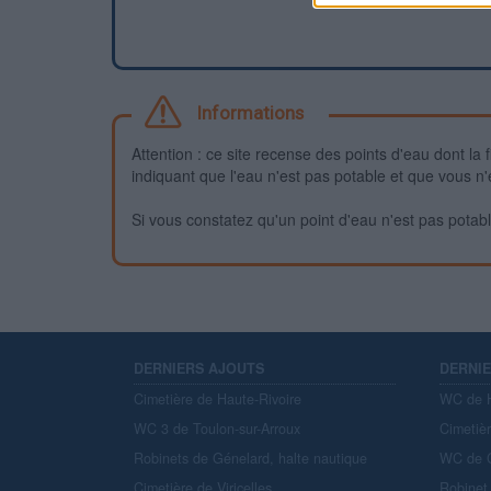
Informations
Attention : ce site recense des points d'eau dont la f
indiquant que l'eau n'est pas potable et que vous n'
Si vous constatez qu'un point d'eau n'est pas potable,
DERNIERS AJOUTS
DERNI
Cimetière de Haute-Rivoire
WC de H
WC 3 de Toulon-sur-Arroux
Cimetiè
Robinets de Génelard, halte nautique
WC de C
Cimetière de Viricelles
Robinet 