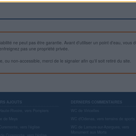
iabilité ne peut pas être garantie. Avant d'utiliser un point d'eau, vous 
enfreignez pas une propriété privée.
 ou non-accessible, merci de le signaler afin qu'il soit retiré du site.
ERS AJOUTS
DERNIERS COMMENTAIRES
aute-Rivoire, vers Pompiers
WC de Viricelles
re de Meys
WC d'Odenas, vers terrains de sports
uremonte, vers l'église
WC de Lamure-sur-Azergues, vers
Monument aux Morts
de Curemonte, vers l'église