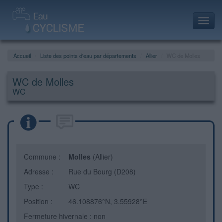
Toggl
navig
Accueil
Liste des points d'eau par départements
Allier
WC de Molles
WC de Molles
WC
Commune :
Molles
(Allier)
Adresse :
Rue du Bourg (D208)
Type :
WC
Position :
46.108876°N, 3.55928°E
Fermeture hivernale : non