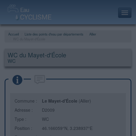
Toggl
navig
Accueil
Liste des points d'eau par départements
Allier
WC du Mayet-d'École
WC du Mayet-d'École
WC
Commune :
Le Mayet-d'École
(Allier)
Adresse :
D2009
Type :
WC
Position :
46.166059°N, 3.238937°E