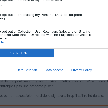
In
to opt-out of processing my Personal Data for Targeted
Signaler une erreur
ing.
In
o opt-out of Collection, Use, Retention, Sale, and/or Sharing
ersonal Data that Is Unrelated with the Purposes for which it
lected.
Out
CONFIRM
Data Deletion
Data Access
Privacy Policy
iabilité ne peut pas être garantie. Avant d'utiliser un point d'eau, vous 
enfreignez pas une propriété privée.
 ou non-accessible, merci de le signaler afin qu'il soit retiré du site.