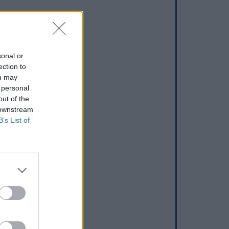
sonal or
ection to
ou may
 personal
out of the
 downstream
B’s List of