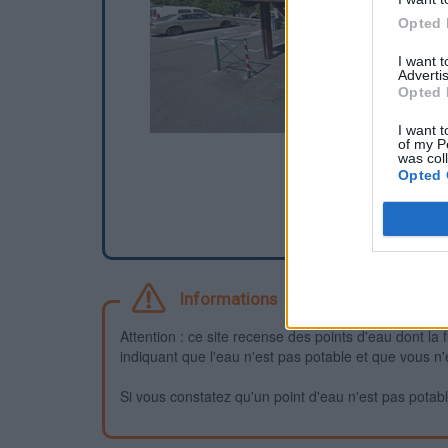
Opted 
I want 
Advertis
Opted 
I want t
of my P
was col
Opted 
Informations
Attention : ce site recense des points d'eau dont la f
indiquant que l'eau n'est pas potable et que vous n'
Si vous constatez qu'un point d'eau n'est pas potable,