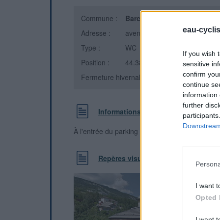
Commune :
Barcelonnette
(Alpes-de-Hau
eau-cycli
Adresse :
avenue de la libération
Type :
WC
If you wish 
Position :
44.387638°N, 6.654179°E
sensitive in
confirm you
Fermeture hivernale : information inconnue
continue se
information 
further disc
Informations complémentaires
participants
Downstream 
À l'entrée du parking située devant la Poste.
Repères visuels
Persona
I want t
Opted 
I want t