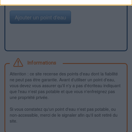
Ajouter un point d'eau
Informations
Attention : ce site recense des points d'eau dont la fiabilité
ne peut pas être garantie. Avant d'utiliser un point d'eau,
vous devez vous assurer qu'il n'y a pas d'écriteau indiquant
que l'eau n'est pas potable et que vous n'enfreignez pas
une propriété privée.
Si vous constatez qu'un point d'eau n'est pas potable, ou
non-accessible, merci de le signaler afin qu'il soit retiré du
site.