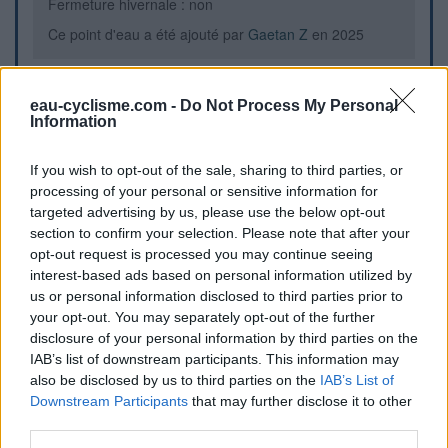
Fermeture hivernale : non
Ce point d'eau a été ajouté par
Gaetan Z
en 2025
Informations complémentaires
eau-cyclisme.com -
Do Not Process My Personal
Information
Trottoir
If you wish to opt-out of the sale, sharing to third parties, or
processing of your personal or sensitive information for
Repères visuels
targeted advertising by us, please use the below opt-out
section to confirm your selection. Please note that after your
opt-out request is processed you may continue seeing
interest-based ads based on personal information utilized by
us or personal information disclosed to third parties prior to
your opt-out. You may separately opt-out of the further
disclosure of your personal information by third parties on the
IAB’s list of downstream participants. This information may
also be disclosed by us to third parties on the
IAB’s List of
Afficher la carte
Downstream Participants
that may further disclose it to other
third parties.