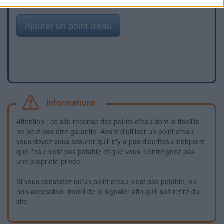
Ajouter un point d'eau
Informations
Attention : ce site recense des points d'eau dont la fiabilité
ne peut pas être garantie. Avant d'utiliser un point d'eau,
vous devez vous assurer qu'il n'y a pas d'écriteau indiquant
que l'eau n'est pas potable et que vous n'enfreignez pas
une propriété privée.
Si vous constatez qu'un point d'eau n'est pas potable, ou
non-accessible, merci de le signaler afin qu'il soit retiré du
site.