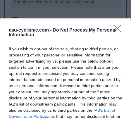
Fermeture hivernale : information inconnue
Informations complémentaires
eau-cyclisme.com -
Do Not Process My Personal
Au début de la D16, 50 mètres après le croisement avec la
Information
D6202, le lavoir se trouve à gauche derrière les poubelles
If you wish to opt-out of the sale, sharing to third parties, or
Repères visuels
processing of your personal or sensitive information for
targeted advertising by us, please use the below opt-out
section to confirm your selection. Please note that after your
opt-out request is processed you may continue seeing
interest-based ads based on personal information utilized by
us or personal information disclosed to third parties prior to
your opt-out. You may separately opt-out of the further
disclosure of your personal information by third parties on the
IAB’s list of downstream participants. This information may
also be disclosed by us to third parties on the
IAB’s List of
Afficher la carte
Downstream Participants
that may further disclose it to other
third parties.