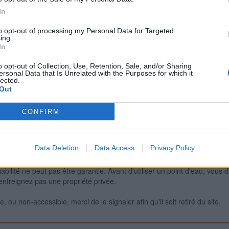
In
to opt-out of processing my Personal Data for Targeted
Signaler une erreur
ing.
In
o opt-out of Collection, Use, Retention, Sale, and/or Sharing
ersonal Data that Is Unrelated with the Purposes for which it
lected.
Out
CONFIRM
Data Deletion
Data Access
Privacy Policy
iabilité ne peut pas être garantie. Avant d'utiliser un point d'eau, vous 
enfreignez pas une propriété privée.
 ou non-accessible, merci de le signaler afin qu'il soit retiré du site.