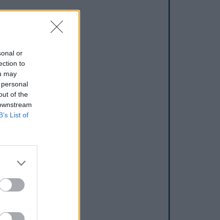
sonal or
ection to
ou may
 personal
out of the
 downstream
B’s List of