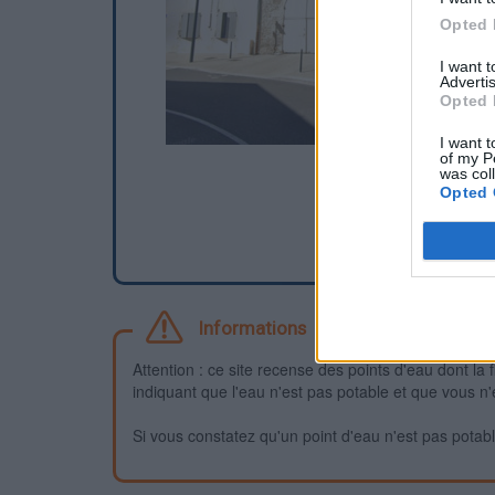
Opted 
I want 
Advertis
Opted 
I want t
of my P
was col
Opted 
Informations
Attention : ce site recense des points d'eau dont la f
indiquant que l'eau n'est pas potable et que vous n'
Si vous constatez qu'un point d'eau n'est pas potable,