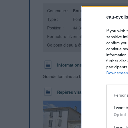
Commune :
Bourg-Saint-Andéol
(Ardèch
eau-cycli
Type :
Fontaine
Position :
44.369068°N, 4.645124°E
If you wish 
Fermeture hivernale : information inconnue
sensitive in
confirm you
Ce point d'eau a été ajouté par
Gérard I
en 
continue se
information 
further disc
Informations complémentaires
participants
Downstream 
Grande fontaine au bout de la rue en face du p
Repères visuels
Persona
I want t
Opted 
I want t