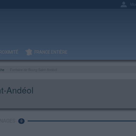
Mo
ROXIMITÉ
FRANCE ENTIÈRE
che
Fontaine de Bourg-Saint-Andéol
nt-Andéol
NAGES
0