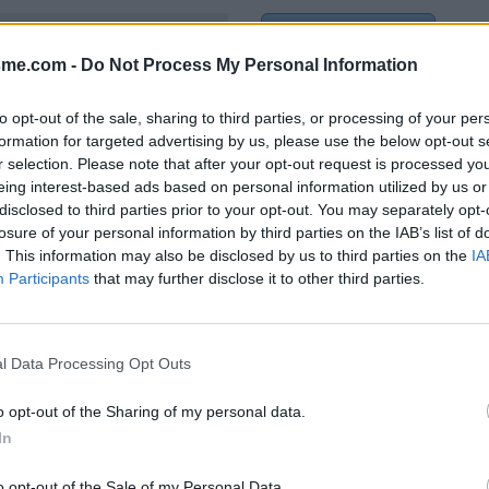
Afficher la carte
e)
sme.com -
Do Not Process My Personal Information
to opt-out of the sale, sharing to third parties, or processing of your per
formation for targeted advertising by us, please use the below opt-out s
r selection. Please note that after your opt-out request is processed y
2021
eing interest-based ads based on personal information utilized by us or
disclosed to third parties prior to your opt-out. You may separately opt-
losure of your personal information by third parties on the IAB’s list of
. This information may also be disclosed by us to third parties on the
IA
Participants
that may further disclose it to other third parties.
ont sur le Rhône.
l Data Processing Opt Outs
o opt-out of the Sharing of my personal data.
In
o opt-out of the Sale of my Personal Data.