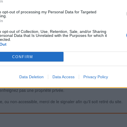
In
to opt-out of processing my Personal Data for Targeted
ing.
Signaler une erreur
In
o opt-out of Collection, Use, Retention, Sale, and/or Sharing
ersonal Data that Is Unrelated with the Purposes for which it
lected.
Out
CONFIRM
Data Deletion
Data Access
Privacy Policy
iabilité ne peut pas être garantie. Avant d'utiliser un point d'eau, vous 
enfreignez pas une propriété privée.
 ou non-accessible, merci de le signaler afin qu'il soit retiré du site.