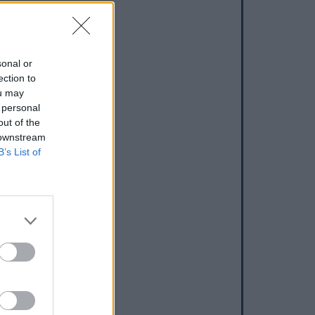
sonal or
ection to
ou may
 personal
out of the
 downstream
B’s List of