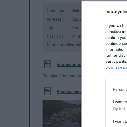
Commune :
Saint-Montan
(Ardèche)
eau-cycli
Adresse :
D262
If you wish 
Type :
Fontaine
sensitive in
Position :
44.439989°N, 4.624504°E
confirm you
continue se
Fermeture hivernale : information inconnue
information 
further disc
participants
Informations complémentaires
Downstream 
Fontaine à bouton poussoir accolée au restauran
Persona
Repères visuels
I want t
Opted 
I want t