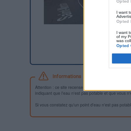
Opted 
I want 
Advertis
Opted 
I want t
of my P
was col
Opted 
Informations
Attention : ce site recense des points d'eau dont la f
indiquant que l'eau n'est pas potable et que vous n'
Si vous constatez qu'un point d'eau n'est pas potable,