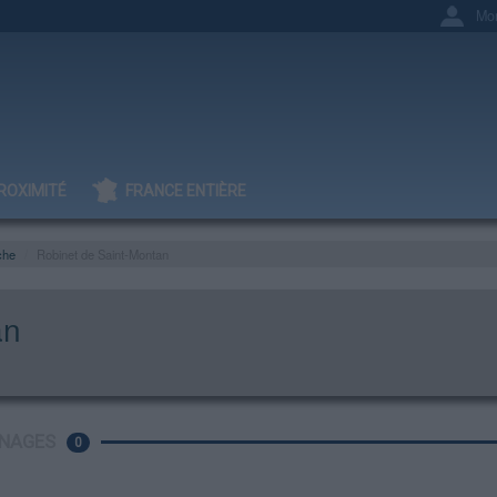
Mo
ROXIMITÉ
FRANCE ENTIÈRE
che
Robinet de Saint-Montan
an
NAGES
0