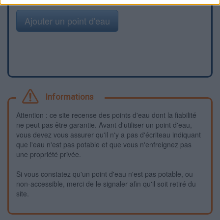
Ajouter un point d'eau
Informations
Attention : ce site recense des points d'eau dont la fiabilité
ne peut pas être garantie. Avant d'utiliser un point d'eau,
vous devez vous assurer qu'il n'y a pas d'écriteau indiquant
que l'eau n'est pas potable et que vous n'enfreignez pas
une propriété privée.
Si vous constatez qu'un point d'eau n'est pas potable, ou
non-accessible, merci de le signaler afin qu'il soit retiré du
site.