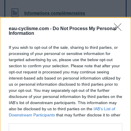
Informations complémentaires
Des toilettes se trouvent derrière un panneau d'affichage
eau-cyclisme.com -
Do Not Process My Personal
lumineux, à proximité de la mairie, place des platanes, au
Information
pied de l'ascension du plateau de beille.
If you wish to opt-out of the sale, sharing to third parties, or
Repères visuels
processing of your personal or sensitive information for
targeted advertising by us, please use the below opt-out
section to confirm your selection. Please note that after your
opt-out request is processed you may continue seeing
interest-based ads based on personal information utilized by
us or personal information disclosed to third parties prior to
your opt-out. You may separately opt-out of the further
disclosure of your personal information by third parties on the
IAB’s list of downstream participants. This information may
also be disclosed by us to third parties on the
IAB’s List of
Afficher la carte
Downstream Participants
that may further disclose it to other
third parties.