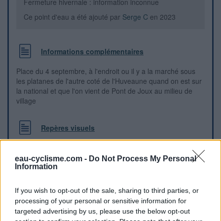
Fermeture hivernale : information inconnue
Ce point d'eau a été ajouté par
Serge C
en 2023
Informations complémentaires
Place du 4 septembre, à l'endroit ou il y a la marché sous
les platanes de l'autre coté de l'Huveaune quand on est sur
la national et que l'on vient de Pont de Joux au milieu de
village
Repères visuels
eau-cyclisme.com -
Do Not Process My Personal
Information
If you wish to opt-out of the sale, sharing to third parties, or
processing of your personal or sensitive information for
targeted advertising by us, please use the below opt-out