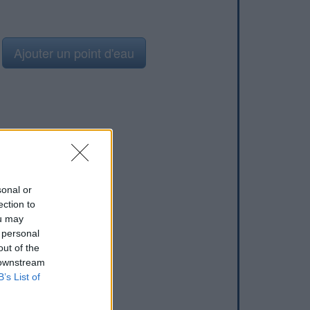
Ajouter un point d'eau
sonal or
ection to
ou may
 personal
out of the
 downstream
B’s List of