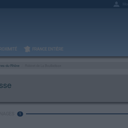
Mo
ROXIMITÉ
FRANCE ENTIÈRE
hes-du-Rhône
Robinet de La Bouilladisse
isse
NAGES
1