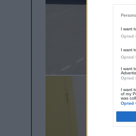
Persona
I want t
Opted 
I want t
Opted 
I want 
Advertis
Opted 
I want t
of my P
was col
Opted 