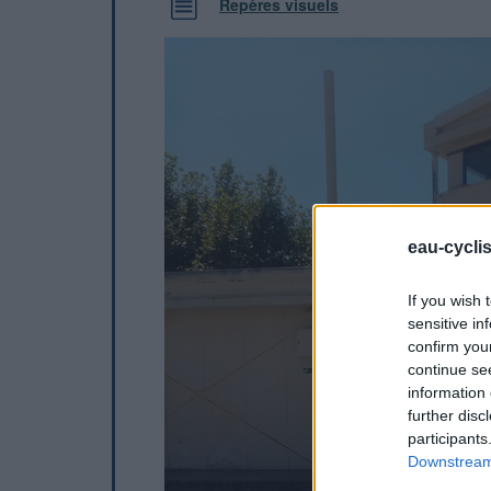
Repères visuels
eau-cycli
If you wish 
sensitive in
confirm you
continue se
information 
further disc
participants
Downstream 