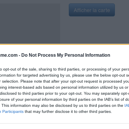
Afficher la carte
2019
sme.com -
Do Not Process My Personal Information
to opt-out of the sale, sharing to third parties, or processing of your per
formation for targeted advertising by us, please use the below opt-out s
 sommet de la terrible côte de la
r selection. Please note that after your opt-out request is processed y
 : "Route de la Glacière")). Il
eing interest-based ads based on personal information utilized by us or
e de Notre dame des Anges en
disclosed to third parties prior to your opt-out. You may separately opt-
he, ce qui est très agréable
on, ce robinet est aussi un lieu
losure of your personal information by third parties on the IAB’s list of
as très stressées dans cet
. This information may also be disclosed by us to third parties on the
IA
sse bien !!!
Participants
that may further disclose it to other third parties.