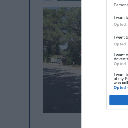
Persona
I want t
Opted 
I want t
Opted 
I want 
Advertis
Opted 
I want t
of my P
was col
Opted 