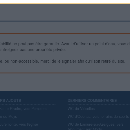
iabilité ne peut pas être garantie. Avant d'utiliser un point d'eau, vous 
enfreignez pas une propriété privée.
 ou non-accessible, merci de le signaler afin qu'il soit retiré du site.
ERS AJOUTS
DERNIERS COMMENTAIRES
aute-Rivoire, vers Pompiers
WC de Viricelles
re de Meys
WC d'Odenas, vers terrains de sports
uremonte, vers l'église
WC de Lamure-sur-Azergues, vers
Monument aux Morts