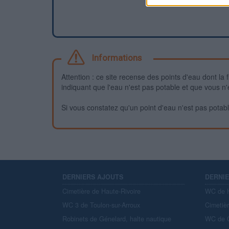
Informations
Attention : ce site recense des points d'eau dont la f
indiquant que l'eau n'est pas potable et que vous n'
Si vous constatez qu'un point d'eau n'est pas potable,
DERNIERS AJOUTS
DERNI
Cimetière de Haute-Rivoire
WC de H
WC 3 de Toulon-sur-Arroux
Cimetiè
Robinets de Génelard, halte nautique
WC de C