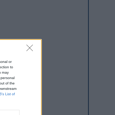
sonal or
ection to
ou may
 personal
out of the
 downstream
B’s List of