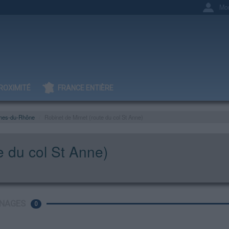
Mo
ROXIMITÉ
FRANCE ENTIÈRE
hes-du-Rhône
Robinet de Mimet (route du col St Anne)
e du col St Anne)
NAGES
0