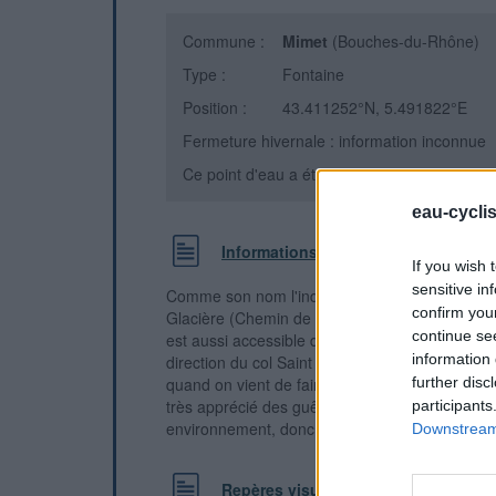
Commune :
Mimet
(Bouches-du-Rhône)
Type :
Fontaine
Position :
43.411252°N, 5.491822°E
Fermeture hivernale : information inconnue
Ce point d'eau a été ajouté par
Benoit V
en 
eau-cycli
Informations complémentaires
If you wish 
sensitive in
Comme son nom l'indique le robinet se situe au
confirm you
Glacière (Chemin de Pignatelle, (Segment Strava
continue se
est aussi accessible depuis Mimet par la rout
information 
direction du col Saint Anne. L'eau est très fraic
quand on vient de faire les 800m à 11%. Attenti
further disc
très apprécié des guêpes, mais elles ne sont p
participants
environnement, donc restez calme et tout se pa
Downstream 
Repères visuels