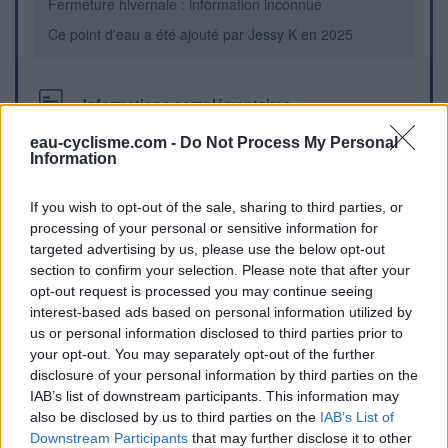
Fermeture hivernale : information inconnue
Ce point d'eau a été ajouté par
Jessy K
en 2025
Informations complémentaires
eau-cyclisme.com -
Il y a un robinet à Ventraben, juste à côté de La Poste.
Do Not Process My Personal
Information
Repères visuels
If you wish to opt-out of the sale, sharing to third parties, or
processing of your personal or sensitive information for
targeted advertising by us, please use the below opt-out
section to confirm your selection. Please note that after your
opt-out request is processed you may continue seeing
interest-based ads based on personal information utilized by
us or personal information disclosed to third parties prior to
your opt-out. You may separately opt-out of the further
disclosure of your personal information by third parties on the
IAB’s list of downstream participants. This information may
also be disclosed by us to third parties on the
IAB’s List of
Downstream Participants
that may further disclose it to other