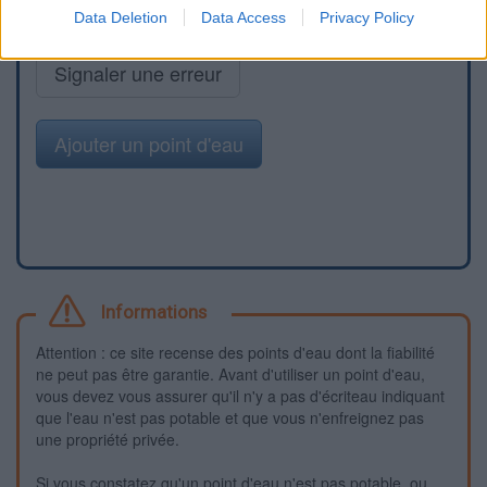
Data Deletion
Data Access
Privacy Policy
Signaler une erreur
Ajouter un point d'eau
Informations
Attention : ce site recense des points d'eau dont la fiabilité
ne peut pas être garantie. Avant d'utiliser un point d'eau,
vous devez vous assurer qu'il n'y a pas d'écriteau indiquant
que l'eau n'est pas potable et que vous n'enfreignez pas
une propriété privée.
Si vous constatez qu'un point d'eau n'est pas potable, ou