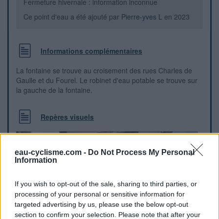
Fermeture hivernale : information inconnue
Ce point d'eau a été ajouté par
Pierre-yves L
en 2023
Informations complémentaires
La fontaine se trouve au croisement des rues Charles de
Gaulle et du Fourel. Le robinet d'eau potable se trouve sur
la gauche de la fontaine.
Repères visuels
eau-cyclisme.com -
Do Not Process My Personal
Information
If you wish to opt-out of the sale, sharing to third parties, or
processing of your personal or sensitive information for
targeted advertising by us, please use the below opt-out
section to confirm your selection. Please note that after your