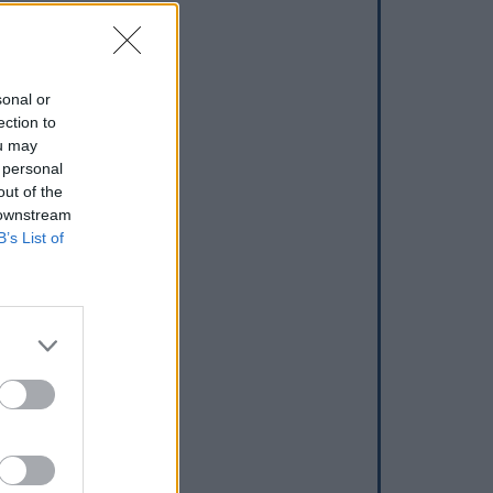
sonal or
ection to
ou may
 personal
out of the
 downstream
B’s List of