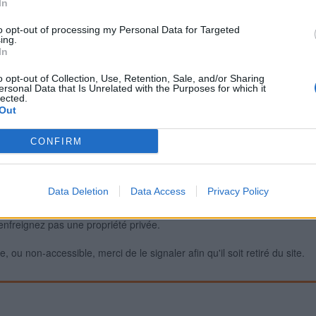
In
to opt-out of processing my Personal Data for Targeted
ing.
Signaler une erreur
In
o opt-out of Collection, Use, Retention, Sale, and/or Sharing
ersonal Data that Is Unrelated with the Purposes for which it
lected.
Out
CONFIRM
Data Deletion
Data Access
Privacy Policy
iabilité ne peut pas être garantie. Avant d'utiliser un point d'eau, vous 
enfreignez pas une propriété privée.
 ou non-accessible, merci de le signaler afin qu'il soit retiré du site.