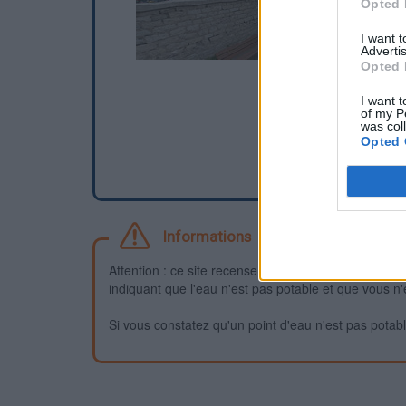
Opted 
I want 
Advertis
Opted 
I want t
of my P
was col
Opted 
Informations
Attention : ce site recense des points d'eau dont la f
indiquant que l'eau n'est pas potable et que vous n'
Si vous constatez qu'un point d'eau n'est pas potable,