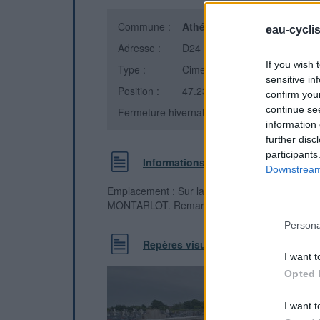
Commune :
Athée
(Côte-d'Or)
eau-cycli
Adresse :
D24
If you wish 
Type :
Cimetière
sensitive in
Position :
47.231517°N, 5.370064°E
confirm you
continue se
Fermeture hivernale : information inconnue
information 
further disc
participants
Informations complémentaires
Downstream 
Emplacement : Sur la route principale D 24 
MONTARLOT. Remarques : Robinet d'eau dans 
Persona
Repères visuels
I want t
Opted 
I want t