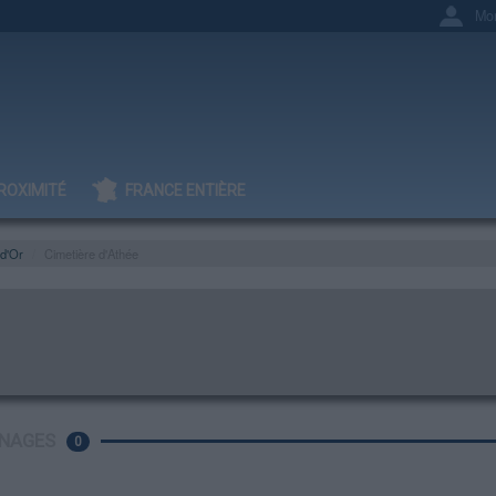
Mo
ROXIMITÉ
FRANCE ENTIÈRE
d'Or
Cimetière d'Athée
NAGES
0