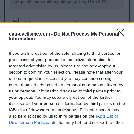
Ce point d'eau a été ajouté par
Joffrey D
en 2020
Informations complémentaires
Sur la droite de l'église
eau-cyclisme.com -
Do Not Process My Personal
Information
Repères visuels
If you wish to opt-out of the sale, sharing to third parties, or
processing of your personal or sensitive information for
targeted advertising by us, please use the below opt-out
section to confirm your selection. Please note that after your
opt-out request is processed you may continue seeing
interest-based ads based on personal information utilized by
us or personal information disclosed to third parties prior to
your opt-out. You may separately opt-out of the further
disclosure of your personal information by third parties on the
IAB’s list of downstream participants. This information may
also be disclosed by us to third parties on the
IAB’s List of
Downstream Participants
that may further disclose it to other
Afficher la carte
third parties.