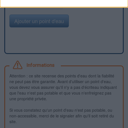
Signaler une erreur
Ajouter un point d'eau
Informations
Attention : ce site recense des points d'eau dont la fiabilité
ne peut pas être garantie. Avant d'utiliser un point d'eau,
vous devez vous assurer qu'il n'y a pas d'écriteau indiquant
que l'eau n'est pas potable et que vous n'enfreignez pas
une propriété privée.
Si vous constatez qu'un point d'eau n'est pas potable, ou
non-accessible, merci de le signaler afin qu'il soit retiré du
site.