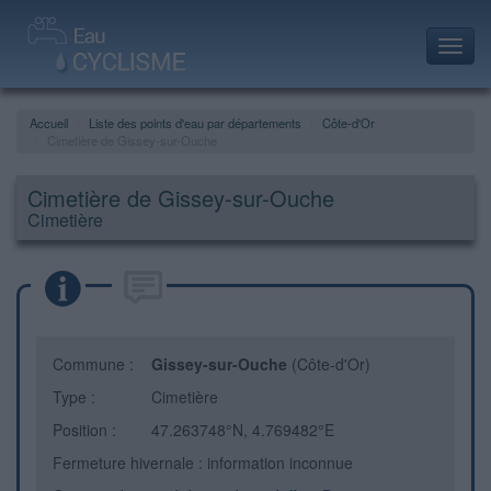
Toggl
navig
Accueil
Liste des points d'eau par départements
Côte-d'Or
Cimetière de Gissey-sur-Ouche
Cimetière de Gissey-sur-Ouche
Cimetière
Commune :
Gissey-sur-Ouche
(Côte-d'Or)
Type :
Cimetière
Position :
47.263748°N, 4.769482°E
Fermeture hivernale : information inconnue