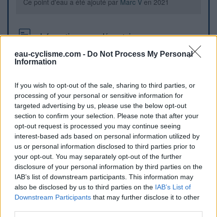
Ce point d'eau a été ajouté par
Marc V
en 2021
Informations complémentaires
eau-cyclisme.com -
Do Not Process My Personal
Dans l'ombre!
Information
Repères visuels
If you wish to opt-out of the sale, sharing to third parties, or
processing of your personal or sensitive information for
targeted advertising by us, please use the below opt-out
section to confirm your selection. Please note that after your
opt-out request is processed you may continue seeing
interest-based ads based on personal information utilized by
us or personal information disclosed to third parties prior to
your opt-out. You may separately opt-out of the further
disclosure of your personal information by third parties on the
IAB’s list of downstream participants. This information may
also be disclosed by us to third parties on the
IAB’s List of
Afficher la carte
Downstream Participants
that may further disclose it to other
third parties.