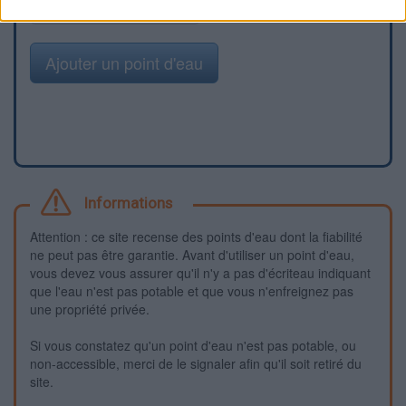
Signaler une erreur
Ajouter un point d'eau
Informations
Attention : ce site recense des points d'eau dont la fiabilité
ne peut pas être garantie. Avant d'utiliser un point d'eau,
vous devez vous assurer qu'il n'y a pas d'écriteau indiquant
que l'eau n'est pas potable et que vous n'enfreignez pas
une propriété privée.
Si vous constatez qu'un point d'eau n'est pas potable, ou
non-accessible, merci de le signaler afin qu'il soit retiré du
site.