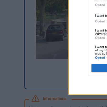
Opted 
I want t
Opted 
I want 
Advertis
Opted 
I want t
of my P
was col
Opted 
Informations