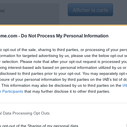
Afficher la carte
me)
sme.com -
Do Not Process My Personal Information
to opt-out of the sale, sharing to third parties, or processing of your per
formation for targeted advertising by us, please use the below opt-out s
r selection. Please note that after your opt-out request is processed y
eing interest-based ads based on personal information utilized by us or
disclosed to third parties prior to your opt-out. You may separately opt-
Robinet placé contre le mur
losure of your personal information by third parties on the IAB’s list of
blics.
. This information may also be disclosed by us to third parties on the
IA
Participants
that may further disclose it to other third parties.
l Data Processing Opt Outs
o opt-out of the Sharing of my personal data.