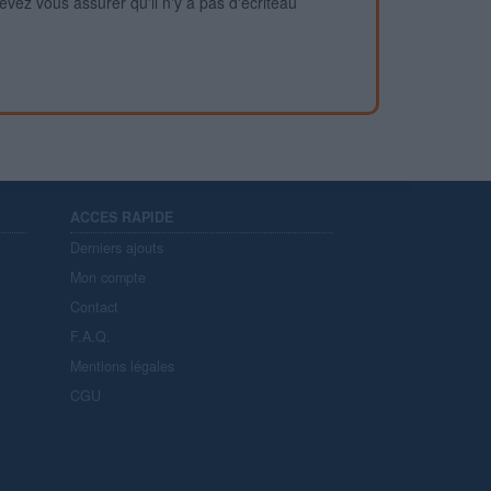
devez vous assurer qu'il n'y a pas d'écriteau
ACCES RAPIDE
Derniers ajouts
Mon compte
Contact
F.A.Q.
Mentions légales
CGU