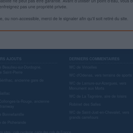
iabilité ne peut pas être garantie. Avant d'utiliser un point d'eau, vous 
enfreignez pas une propriété privée.
 ou non-accessible, merci de le signaler afin qu'il soit retiré du site.
ERS AJOUTS
DERNIERS COMMENTAIRES
e Beaulieu-sur-Dordogne,
WC de Viricelles
e Saint-Pierre
WC d'Odenas, vers terrains de sports
érilhac, ancienne gare de
WC de Lamure-sur-Azergues, vers
y
Monument aux Morts
aillac
WC de La Tagnière, aire de loisirs
ollonges-la-Rouge, ancienne
Robinet des Salles
 tramway
WC de Saint-Just-en-Chevalet, vers
e Bonnefamille
grands carrefours
e de Picherande
es sites :
cols cyclisme
,
carte des cols de France