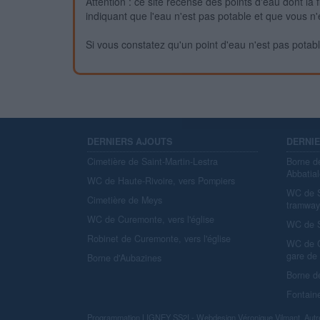
Attention : ce site recense des points d'eau dont la f
indiquant que l'eau n'est pas potable et que vous n'
Si vous constatez qu'un point d'eau n'est pas potable,
DERNIERS AJOUTS
DERNI
Cimetière de Saint-Martin-Lestra
Borne d
Abbatial
WC de Haute-Rivoire, vers Pompiers
WC de S
Cimetière de Meys
tramwa
WC de Curemonte, vers l'église
WC de S
Robinet de Curemonte, vers l'église
WC de C
gare de
Borne d'Aubazines
Borne d
Fontain
Programmation
LIGNEY SS2I
- Webdesign
Véronique Vilmant
. Autr