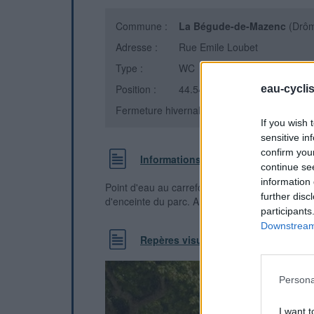
Commune :
La Bégude-de-Mazenc
(Drô
Adresse :
Rue Emile Loubet
Type :
WC
Position :
44.544755°N, 4.934468°E
eau-cycli
Fermeture hivernale : non
If you wish 
sensitive in
confirm you
Informations complémentaires
continue se
information 
Point d'eau au carrefour du centre du village. 
further disc
d'enceinte du parc. A coté des portes des wc pu
participants
Downstream 
Repères visuels
Persona
I want t