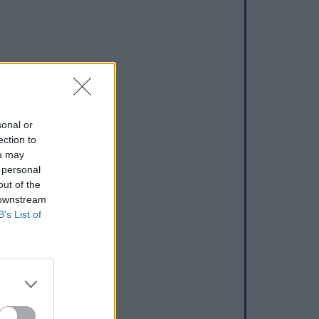
sonal or
ection to
ou may
 personal
out of the
 downstream
B’s List of