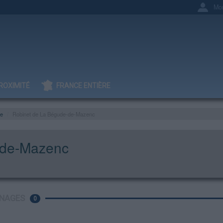
Mo
ROXIMITÉ
FRANCE ENTIÈRE
e
Robinet de La Bégude-de-Mazenc
-de-Mazenc
NAGES
0