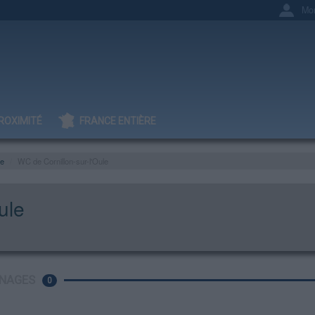
Mo
ROXIMITÉ
FRANCE ENTIÈRE
e
WC de Cornillon-sur-l'Oule
ule
NAGES
0