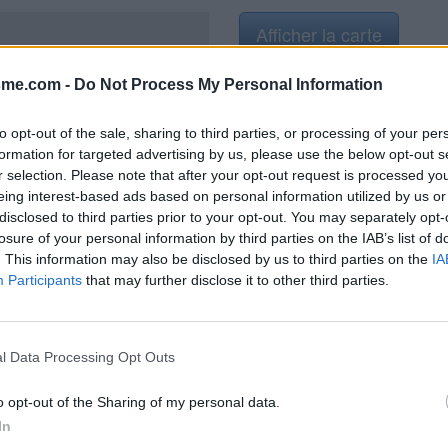
Afficher la carte
sme.com -
Do Not Process My Personal Information
to opt-out of the sale, sharing to third parties, or processing of your per
formation for targeted advertising by us, please use the below opt-out s
2
r selection. Please note that after your opt-out request is processed y
eing interest-based ads based on personal information utilized by us or
disclosed to third parties prior to your opt-out. You may separately opt-
losure of your personal information by third parties on the IAB’s list of
. This information may also be disclosed by us to third parties on the
IA
le sens Cornillon La Motte
Participants
that may further disclose it to other third parties.
e mètres après l'Auberge De La
l Data Processing Opt Outs
o opt-out of the Sharing of my personal data.
In