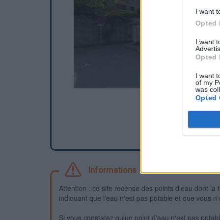
I want t
Opted 
I want 
Advertis
Opted 
I want t
of my P
was col
Opted 
Informations
Attention : ce site recense des points d'eau dont la f
indiquant que l'eau n'est pas potable et que vous n'
Si vous constatez qu'un point d'eau n'est pas potable,