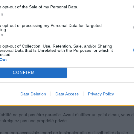
o opt-out of the Sale of my Personal Data.
In
Signaler une erreur
to opt-out of processing my Personal Data for Targeted
ing.
In
o opt-out of Collection, Use, Retention, Sale, and/or Sharing
ersonal Data that Is Unrelated with the Purposes for which it
lected.
Out
CONFIRM
Data Deletion
Data Access
Privacy Policy
iabilité ne peut pas être garantie. Avant d'utiliser un point d'eau, vous 
enfreignez pas une propriété privée.
 ou non-accessible, merci de le signaler afin qu'il soit retiré du site.