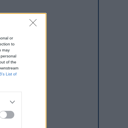
sonal or
ection to
ou may
 personal
out of the
 downstream
B’s List of