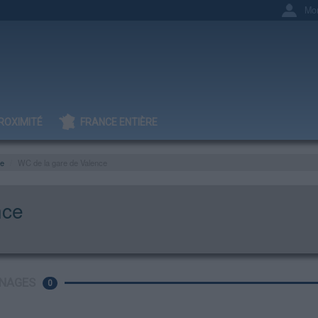
Mo
ROXIMITÉ
FRANCE ENTIÈRE
e
WC de la gare de Valence
nce
NAGES
0