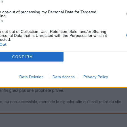
In
to opt-out of processing my Personal Data for Targeted
ing.
Signaler une erreur
In
o opt-out of Collection, Use, Retention, Sale, and/or Sharing
ersonal Data that Is Unrelated with the Purposes for which it
lected.
Out
CONFIRM
Data Deletion
Data Access
Privacy Policy
iabilité ne peut pas être garantie. Avant d'utiliser un point d'eau, vous 
enfreignez pas une propriété privée.
 ou non-accessible, merci de le signaler afin qu'il soit retiré du site.