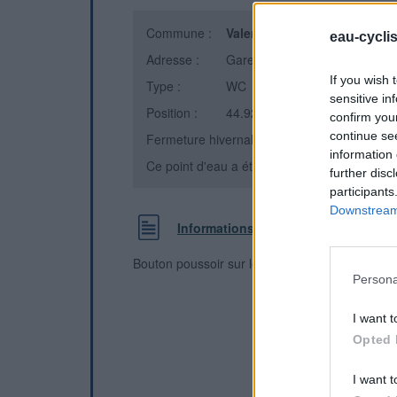
Commune :
Valence
(Drôme)
eau-cycli
Adresse :
Gare
If you wish 
Type :
WC
sensitive in
Position :
44.928073°N, 4.893496°E
confirm you
continue se
Fermeture hivernale : non
information 
Ce point d'eau a été ajouté par
Pierre C
en 
further disc
participants
Downstream 
Informations complémentaires
Bouton poussoir sur le 1er quai
Persona
I want t
Opted 
I want t