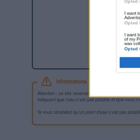
Opted 
I want 
Advertis
Opted 
I want t
of my P
was col
Opted 
Informations
Attention : ce site recense des points d'eau dont la f
indiquant que l'eau n'est pas potable et que vous n'
Si vous constatez qu'un point d'eau n'est pas potable,