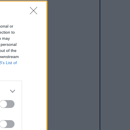
sonal or
ection to
ou may
 personal
out of the
 downstream
B’s List of