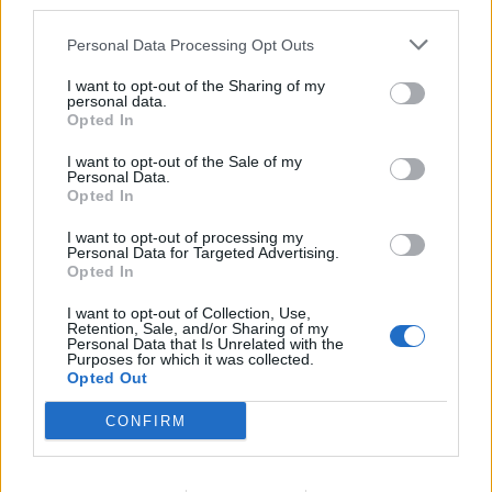
third parties.
Personal Data Processing Opt Outs
Fontaines et cimetières
I want to opt-out of the Sharing of my
personal data.
Cimetière d'Avillers
Opted In
Cimetière d'Azelot
Fontaine du 338° RI à Badonviller
I want to opt-out of the Sale of my
Personal Data.
Cimetière de Bouxières sous Froidmont
Opted In
Cimetière de Bruville
I want to opt-out of processing my
Cimetière de Chavigny
Personal Data for Targeted Advertising.
Cimetière de Frolois
Opted In
Borne d'Heillecourt
I want to opt-out of Collection, Use,
Fontaine de Laître-sous-Amance
Retention, Sale, and/or Sharing of my
Personal Data that Is Unrelated with the
Cimetière de Lamath
Purposes for which it was collected.
Opted Out
Cimetière de Laneuveville-Devant-Nancy
Robinet de Mignéville
CONFIRM
Robinet de Millery
Borne de la Pépinière de Nancy