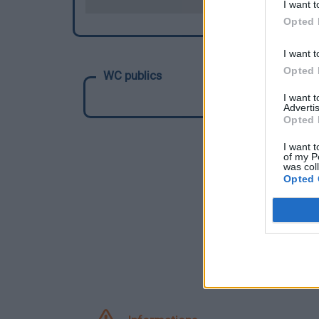
I want t
Opted 
I want t
Opted 
WC publics
I want 
Advertis
Opted 
I want t
of my P
was col
Opted 