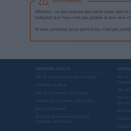
Informations
Attention : ce site recense des points d'eau dont la f
indiquant que l'eau n'est pas potable et que vous n'
Si vous constatez qu'un point d'eau n'est pas potable,
DERNIERS AJOUTS
DERNI
WC de Haute-Rivoire, vers Pompiers
WC de S
tramwa
Cimetière de Meys
WC de S
WC de Curemonte, vers l'église
WC de C
Robinet de Curemonte, vers l'église
gare de
Borne d'Aubazines
Borne d
Borne de Beaulieu-sur-Dordogne,
Fontain
Abbatiale Saint-Pierre
Fontain