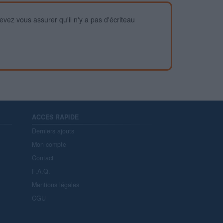
devez vous assurer qu'il n'y a pas d'écriteau
ACCES RAPIDE
Derniers ajouts
Mon compte
Contact
F.A.Q.
Mentions légales
CGU