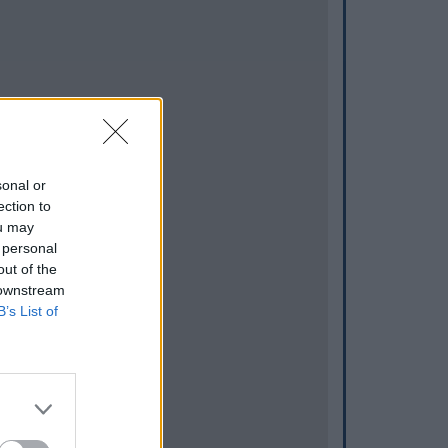
sonal or
ection to
ou may
 personal
out of the
 downstream
B’s List of