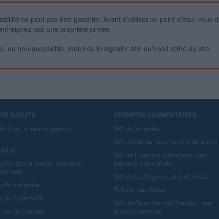
iabilité ne peut pas être garantie. Avant d'utiliser un point d'eau, vous 
enfreignez pas une propriété privée.
 ou non-accessible, merci de le signaler afin qu'il soit retiré du site.
ERS AJOUTS
DERNIERS COMMENTAIRES
érilhac, ancienne gare de
WC de Viricelles
y
WC d'Odenas, vers terrains de sports
aillac
WC de Lamure-sur-Azergues, vers
ollonges-la-Rouge, ancienne
Monument aux Morts
 tramway
WC de La Tagnière, aire de loisirs
e Bonnefamille
Robinet des Salles
e de Picherande
WC de Saint-Just-en-Chevalet, vers
e de La Cubouch
grands carrefours