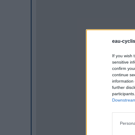
eau-cycli
If you wish 
sensitive in
confirm you
continue se
information 
further disc
participants
Downstream 
Persona