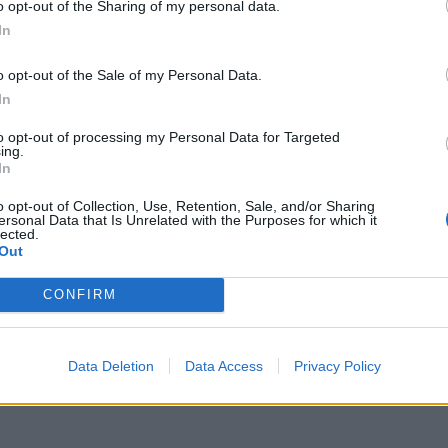
o opt-out of the Sharing of my personal data.
In
o opt-out of the Sale of my Personal Data.
In
Fontaines et cimetières
to opt-out of processing my Personal Data for Targeted
Borne de la tourelle de Vin
ing.
Borne de Paris
In
Borne du bois de Vincennes
o opt-out of Collection, Use, Retention, Sale, and/or Sharing
Borne du polygone de Vinc
ersonal Data that Is Unrelated with the Purposes for which it
lected.
Fontaine de Longchamp
Out
Fontaine de Paris (La Mado
Fontaine de la Galerie de l'
CONFIRM
Data Deletion
Data Access
Privacy Policy