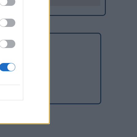
cennes
ennes
ne)
Ourcq