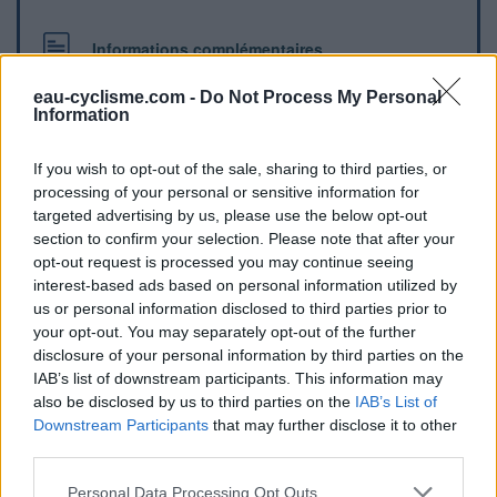
Informations complémentaires
Une fontaine se trouve sur un muret en pierre le long de la
eau-cyclisme.com -
Do Not Process My Personal
route.
Information
If you wish to opt-out of the sale, sharing to third parties, or
Repères visuels
processing of your personal or sensitive information for
targeted advertising by us, please use the below opt-out
section to confirm your selection. Please note that after your
opt-out request is processed you may continue seeing
interest-based ads based on personal information utilized by
us or personal information disclosed to third parties prior to
your opt-out. You may separately opt-out of the further
disclosure of your personal information by third parties on the
IAB’s list of downstream participants. This information may
Afficher la carte
also be disclosed by us to third parties on the
IAB’s List of
Downstream Participants
that may further disclose it to other
third parties.
Personal Data Processing Opt Outs