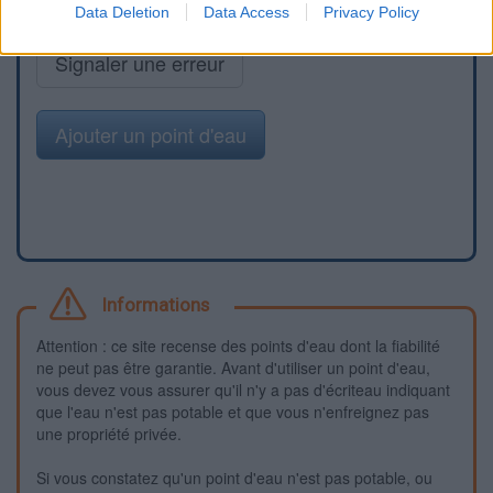
Data Deletion
Data Access
Privacy Policy
Signaler une erreur
Ajouter un point d'eau
Informations
Attention : ce site recense des points d'eau dont la fiabilité
ne peut pas être garantie. Avant d'utiliser un point d'eau,
vous devez vous assurer qu'il n'y a pas d'écriteau indiquant
que l'eau n'est pas potable et que vous n'enfreignez pas
une propriété privée.
Si vous constatez qu'un point d'eau n'est pas potable, ou