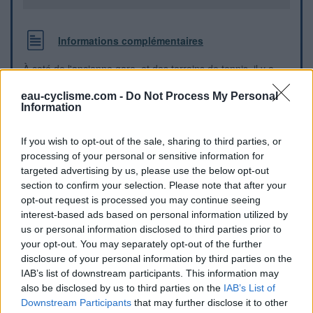
Informations complémentaires
À coté de l'ancienne gare, et des terrains de tennis, il y a
des toilettes publiques et un robinet. Un autre moyen de
trouver : C'est à l'arrivée de la voie verte Ganges ->
eau-cyclisme.com -
Do Not Process My Personal
Information
Sumènes.
If you wish to opt-out of the sale, sharing to third parties, or
Repères visuels
processing of your personal or sensitive information for
targeted advertising by us, please use the below opt-out
section to confirm your selection. Please note that after your
opt-out request is processed you may continue seeing
interest-based ads based on personal information utilized by
us or personal information disclosed to third parties prior to
your opt-out. You may separately opt-out of the further
disclosure of your personal information by third parties on the
IAB’s list of downstream participants. This information may
also be disclosed by us to third parties on the
IAB’s List of
Downstream Participants
that may further disclose it to other