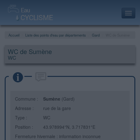
Toggl
navig
Accueil
Liste des points d'eau par départements
Gard
WC de Sumène
WC de Sumène
WC
Commune :
Sumène
(Gard)
Adresse :
rue de la gare
Type :
WC
Position :
43.978994°N, 3.717831°E
Fermeture hivernale : information inconnue