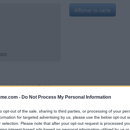
Afficher la carte
023
sserands (près de la Mairie)
sme.com -
Do Not Process My Personal Information
to opt-out of the sale, sharing to third parties, or processing of your per
formation for targeted advertising by us, please use the below opt-out s
r selection. Please note that after your opt-out request is processed y
eing interest-based ads based on personal information utilized by us or