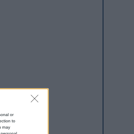
sonal or
ection to
ou may
 personal