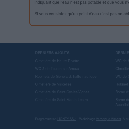
indiquant que l'eau n'est pas potable et que vous n'
Si vous constatez qu'un point d'eau n'est pas potable,
DERNIERS AJOUTS
DERNI
Cimetière de Haute-Rivoire
WC de H
WC 3 de Toulon-sur-Arroux
Cimetiè
Robinets de Génelard, halte nautique
WC de C
Cimetière de Viricelles
Robinet 
Cimetière de Saint-Cyr-les-Vignes
Borne d
Cimetière de Saint-Martin-Lestra
Borne d
Abbatial
Programmation
LIGNEY SS2I
- Webdesign
Véronique Vilmant
. Autr