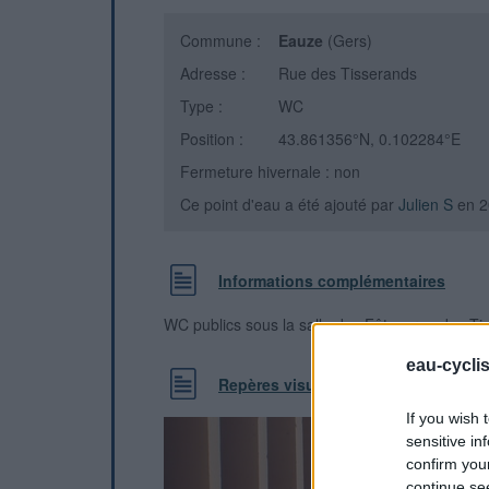
Commune :
Eauze
(Gers)
Adresse :
Rue des Tisserands
Type :
WC
Position :
43.861356°N, 0.102284°E
Fermeture hivernale : non
Ce point d'eau a été ajouté par
Julien S
en 2
Informations complémentaires
WC publics sous la salle des Fêtes, rue des Ti
eau-cycli
Repères visuels
If you wish 
sensitive in
confirm you
continue se