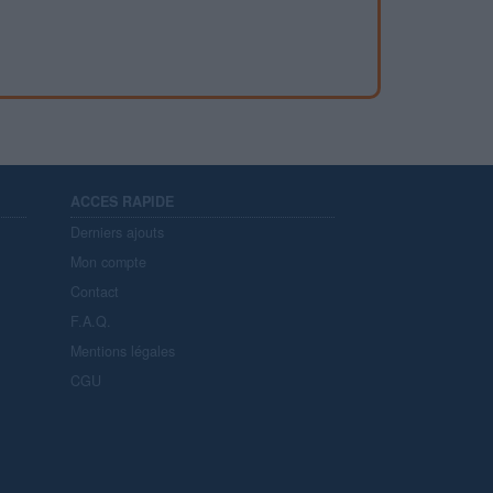
ACCES RAPIDE
Derniers ajouts
Mon compte
Contact
F.A.Q.
Mentions légales
CGU