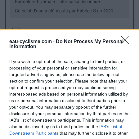
Fermeture hivernale : information inconnue
Ce point d'eau a été ajouté par
Fabrice S
en 2020
Informations complémentaires
eau-cyclisme.com -
Do Not Process My Personal
Point d eau à l entree principale de l eglise a coté du
Information
cimetière..
If you wish to opt-out of the sale, sharing to third parties, or
Repères visuels
processing of your personal or sensitive information for
targeted advertising by us, please use the below opt-out
section to confirm your selection. Please note that after your
opt-out request is processed you may continue seeing
interest-based ads based on personal information utilized by
us or personal information disclosed to third parties prior to
your opt-out. You may separately opt-out of the further
disclosure of your personal information by third parties on the
IAB’s list of downstream participants. This information may
also be disclosed by us to third parties on the
IAB’s List of
Downstream Participants
that may further disclose it to other