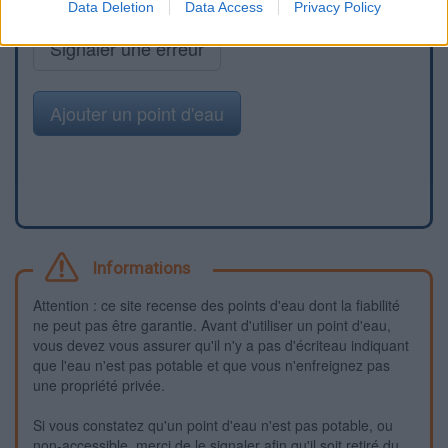
Data Deletion
Data Access
Privacy Policy
Signaler une erreur
Ajouter un point d'eau
Informations
Attention : ce site recense des points d'eau dont la fiabilité
ne peut pas être garantie. Avant d'utiliser un point d'eau,
vous devez vous assurer qu'il n'y a pas d'écriteau indiquant
que l'eau n'est pas potable et que vous n'enfreignez pas
une propriété privée.
Si vous constatez qu'un point d'eau n'est pas potable, ou
non-accessible, merci de le signaler afin qu'il soit retiré du