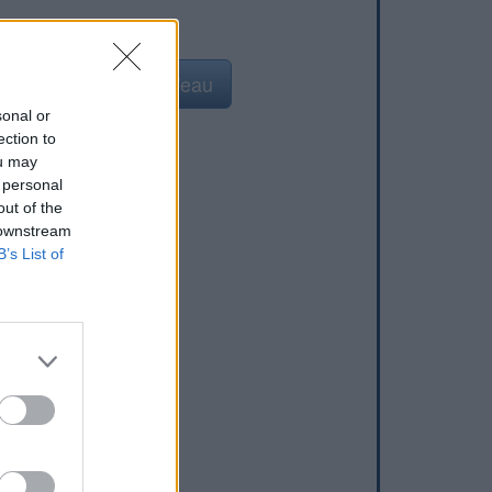
Ajouter un point d'eau
sonal or
ection to
ou may
 personal
out of the
 downstream
B’s List of