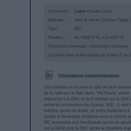
Commune :
Lapte
(Haute-Loire)
Adresse :
Vers la rue du Docteur Tassy 
Type :
WC
Position :
45.183816°N, 4.214367°E
Fermeture hivernale : information inconnue
Ce point d'eau a été ajouté par
Erwan F
en 
Informations complémentaires
Ces toilettes se trouvent à côté de l'aire servi
de la halte sur la Voie Verte ''Via Fluvia'' située
adjacente à la D65, et sont visibles sur le côté
arrive en provenance de Grazac. N.B. : Il vaut 
toilettes (porte de droite, on entre facilement à 
lavabo a davantage d'espace sous le robinet qu
WC accessible aux handicapés (porte de gauc
sur la D432 puis la D65, après le cimetière imp