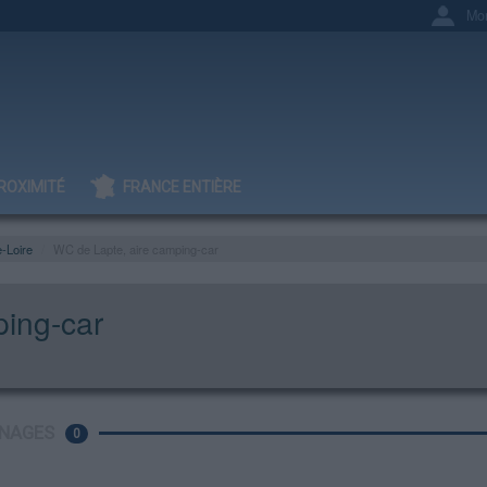
Mo
ROXIMITÉ
FRANCE ENTIÈRE
-Loire
WC de Lapte, aire camping-car
ping-car
NAGES
0