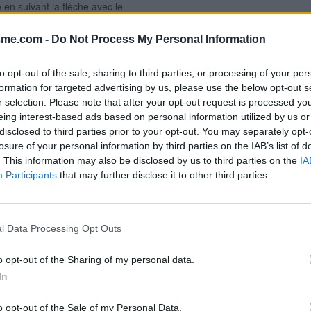
 en suivant la flèche avec le
-car est alors immédiatement à
rne sont payants et utilisables
sme.com -
Do Not Process My Personal Information
e, il y a une série de petits
Signaler une erreur
e ceux-ci, des toilettes ont été
to opt-out of the sale, sharing to third parties, or processing of your per
uf en juin 2025), à 20 mètres
formation for targeted advertising by us, please use the below opt-out s
de Yssingeaux à Bourg-Argental)
r selection. Please note that after your opt-out request is processed y
rsée de la D65 au niveau de la
e côté droit), traverser à gauche la
eing interest-based ads based on personal information utilized by us or
timent des toilettes.
disclosed to third parties prior to your opt-out. You may separately opt-
losure of your personal information by third parties on the IAB’s list of
. This information may also be disclosed by us to third parties on the
IA
Participants
that may further disclose it to other third parties.
l Data Processing Opt Outs
o opt-out of the Sharing of my personal data.
In
o opt-out of the Sale of my Personal Data.