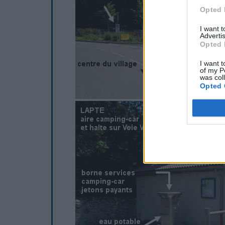
Opted 
I want 
Advertis
Opted 
I want t
of my P
was col
Opted 