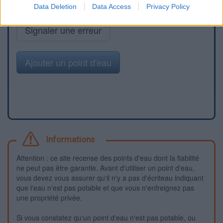
Data Deletion
Data Access
Privacy Policy
Signaler une erreur
Ajouter un point d'eau
Informations
Attention : ce site recense des points d'eau dont la fiabilité
ne peut pas être garantie. Avant d'utiliser un point d'eau,
vous devez vous assurer qu'il n'y a pas d'écriteau indiquant
que l'eau n'est pas potable et que vous n'enfreignez pas
une propriété privée.
Si vous constatez qu'un point d'eau n'est pas potable, ou