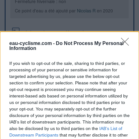
Fermeture hivernale : non
Ce point d'eau a été ajouté par
Nicolas R
en 2020
Informations complémentaires
eau-cyclisme.com -
Do Not Process My Personal
Le long de la piste cyclable, à droite après l'université en
Information
remontant le chemin de Bellevue
If you wish to opt-out of the sale, sharing to third parties, or
Repères visuels
processing of your personal or sensitive information for
targeted advertising by us, please use the below opt-out
section to confirm your selection. Please note that after your
opt-out request is processed you may continue seeing
interest-based ads based on personal information utilized by
us or personal information disclosed to third parties prior to
your opt-out. You may separately opt-out of the further
disclosure of your personal information by third parties on the
IAB’s list of downstream participants. This information may
also be disclosed by us to third parties on the
IAB’s List of
Downstream Participants
that may further disclose it to other