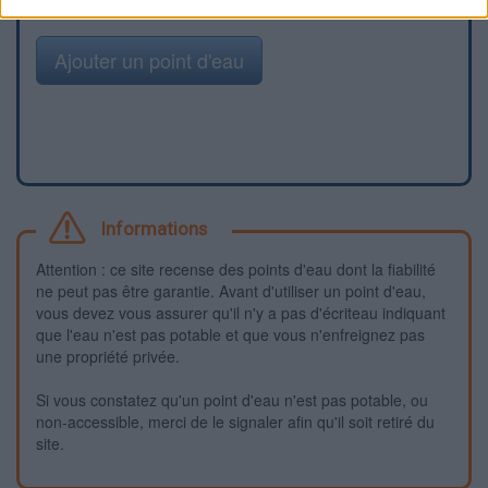
Ajouter un point d'eau
Informations
Attention : ce site recense des points d'eau dont la fiabilité
ne peut pas être garantie. Avant d'utiliser un point d'eau,
vous devez vous assurer qu'il n'y a pas d'écriteau indiquant
que l'eau n'est pas potable et que vous n'enfreignez pas
une propriété privée.
Si vous constatez qu'un point d'eau n'est pas potable, ou
non-accessible, merci de le signaler afin qu'il soit retiré du
site.