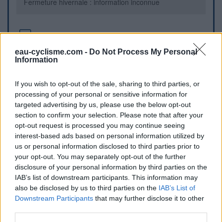
Fermeture hivernale : information inconnue
Informations complémentaires
eau-cyclisme.com -
Do Not Process My Personal
Ce point d'eau ce situe en centre-ville en face du casino et à
Information
côté de deux banques
If you wish to opt-out of the sale, sharing to third parties, or
Repères visuels
processing of your personal or sensitive information for
targeted advertising by us, please use the below opt-out
section to confirm your selection. Please note that after your
opt-out request is processed you may continue seeing
interest-based ads based on personal information utilized by
us or personal information disclosed to third parties prior to
your opt-out. You may separately opt-out of the further
disclosure of your personal information by third parties on the
IAB’s list of downstream participants. This information may
also be disclosed by us to third parties on the
IAB’s List of
Afficher la carte
Downstream Participants
that may further disclose it to other
third parties.