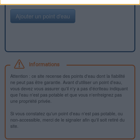
Ajouter un point d'eau
Informations
Attention : ce site recense des points d'eau dont la fiabilité
ne peut pas être garantie. Avant d'utiliser un point d'eau,
vous devez vous assurer qu'il n'y a pas d'écriteau indiquant
que l'eau n'est pas potable et que vous n'enfreignez pas
une propriété privée.
Si vous constatez qu'un point d'eau n'est pas potable, ou
non-accessible, merci de le signaler afin qu'il soit retiré du
site.