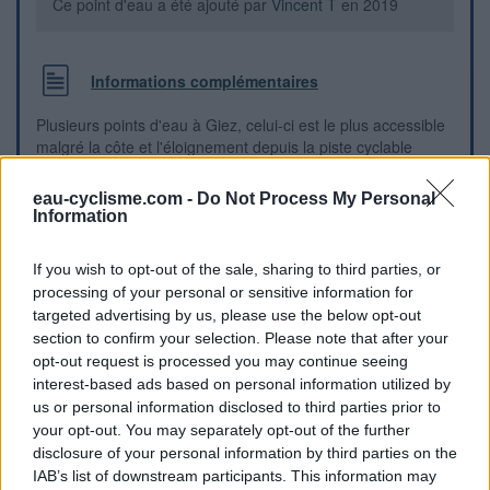
Ce point d'eau a été ajouté par
Vincent T
en 2019
Informations complémentaires
Plusieurs points d'eau à Giez, celui-ci est le plus accessible
malgré la côte et l'éloignement depuis la piste cyclable
Annecy->Faverges. Je consomme cette eau au quotidien et
est connue de nombreux cyclistes. Le + souvent les
eau-cyclisme.com -
Do Not Process My Personal
cyclistes font une boucle depuis la piste cyclable pour venir
Information
chercher de l'eau. Il y a plusieurs lavoir à Giez, dont un
autre dans la montée de l'église de Giez, côté village
If you wish to opt-out of the sale, sharing to third parties, or
historique.
processing of your personal or sensitive information for
targeted advertising by us, please use the below opt-out
Repères visuels
section to confirm your selection. Please note that after your
opt-out request is processed you may continue seeing
interest-based ads based on personal information utilized by
us or personal information disclosed to third parties prior to
your opt-out. You may separately opt-out of the further
disclosure of your personal information by third parties on the
IAB’s list of downstream participants. This information may