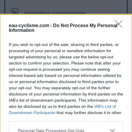
Informations complémentaires
Le cimetière se trouve au niveau du rond-point à l'entrée est
eau-cyclisme.com -
Do Not Process My Personal
Information
de la ville.
If you wish to opt-out of the sale, sharing to third parties, or
Repères visuels
processing of your personal or sensitive information for
targeted advertising by us, please use the below opt-out
section to confirm your selection. Please note that after your
opt-out request is processed you may continue seeing
interest-based ads based on personal information utilized by
us or personal information disclosed to third parties prior to
your opt-out. You may separately opt-out of the further
disclosure of your personal information by third parties on the
IAB’s list of downstream participants. This information may
Afficher la carte
also be disclosed by us to third parties on the
IAB’s List of
Downstream Participants
that may further disclose it to other
third parties.
Personal Data Processing Opt Outs