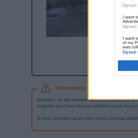
Opted 
I want 
Advertis
Opted 
I want t
of my P
was col
Opted 
Informations
Attention : ce site recense des points d'eau dont la f
indiquant que l'eau n'est pas potable et que vous n'
Si vous constatez qu'un point d'eau n'est pas potable,