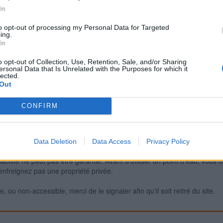
In
to opt-out of processing my Personal Data for Targeted
ing.
Signaler une erreur
In
o opt-out of Collection, Use, Retention, Sale, and/or Sharing
ersonal Data that Is Unrelated with the Purposes for which it
lected.
Out
CONFIRM
Data Deletion
Data Access
Privacy Policy
iabilité ne peut pas être garantie. Avant d'utiliser un point d'eau, vous 
enfreignez pas une propriété privée.
 ou non-accessible, merci de le signaler afin qu'il soit retiré du site.