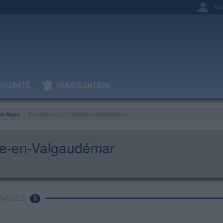
Mo
ROXIMITÉ
FRANCE ENTIÈRE
es-Alpes
Fontaine de La Chapelle-en-Valgaudémar
le-en-Valgaudémar
NAGES
0