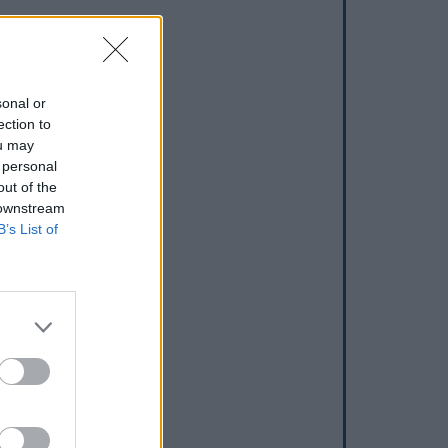
sonal or
ection to
ou may
 personal
out of the
 downstream
B’s List of