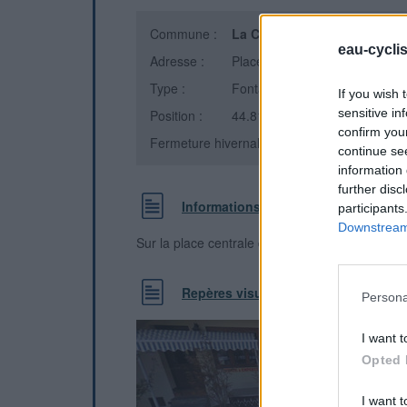
Commune :
La Chapelle-en-Valgaudéma
eau-cycli
Adresse :
Place René Perrier
Type :
Fontaine
If you wish 
sensitive in
Position :
44.816612°N, 6.195692°E
confirm you
Fermeture hivernale : information inconnue
continue se
information 
further disc
Informations complémentaires
participants
Downstream 
Sur la place centrale du village devant le restau
Repères visuels
Persona
I want t
Opted 
I want t