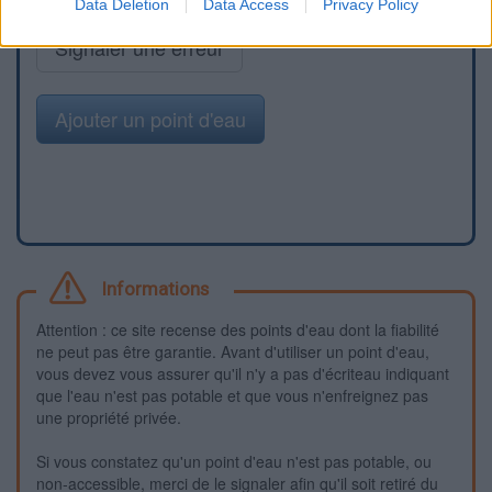
Data Deletion
Data Access
Privacy Policy
Signaler une erreur
Ajouter un point d'eau
Informations
Attention : ce site recense des points d'eau dont la fiabilité
ne peut pas être garantie. Avant d'utiliser un point d'eau,
vous devez vous assurer qu'il n'y a pas d'écriteau indiquant
que l'eau n'est pas potable et que vous n'enfreignez pas
une propriété privée.
Si vous constatez qu'un point d'eau n'est pas potable, ou
non-accessible, merci de le signaler afin qu'il soit retiré du