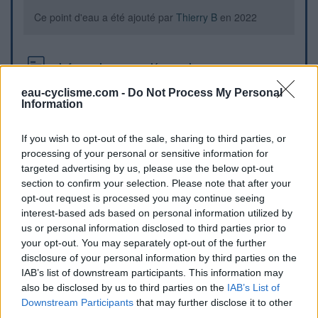
Ce point d'eau a été ajouté par
Thierry B
en 2022
Informations complémentaires
eau-cyclisme.com -
Do Not Process My Personal
À côté de l'hôtel du Mont Olan.
Information
Repères visuels
If you wish to opt-out of the sale, sharing to third parties, or
processing of your personal or sensitive information for
targeted advertising by us, please use the below opt-out
section to confirm your selection. Please note that after your
opt-out request is processed you may continue seeing
interest-based ads based on personal information utilized by
us or personal information disclosed to third parties prior to
your opt-out. You may separately opt-out of the further
disclosure of your personal information by third parties on the
IAB’s list of downstream participants. This information may
also be disclosed by us to third parties on the
IAB’s List of
Downstream Participants
that may further disclose it to other
third parties.