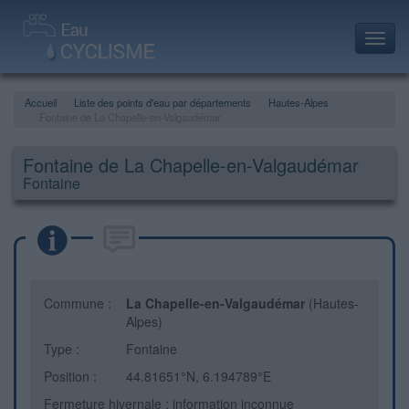
Toggl
navig
Accueil
Liste des points d'eau par départements
Hautes-Alpes
Fontaine de La Chapelle-en-Valgaudémar
Fontaine de La Chapelle-en-Valgaudémar
Fontaine
Commune :
La Chapelle-en-Valgaudémar
(Hautes-
Alpes)
Type :
Fontaine
Position :
44.81651°N, 6.194789°E
Fermeture hivernale : information inconnue