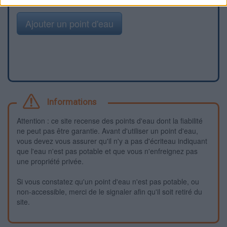
Ajouter un point d'eau
Informations
Attention : ce site recense des points d'eau dont la fiabilité
ne peut pas être garantie. Avant d'utiliser un point d'eau,
vous devez vous assurer qu'il n'y a pas d'écriteau indiquant
que l'eau n'est pas potable et que vous n'enfreignez pas
une propriété privée.
Si vous constatez qu'un point d'eau n'est pas potable, ou
non-accessible, merci de le signaler afin qu'il soit retiré du
site.