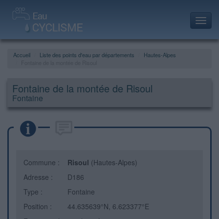
Toggl
navig
Accueil
Liste des points d'eau par départements
Hautes-Alpes
Fontaine de la montée de Risoul
Fontaine de la montée de Risoul
Fontaine
Commune :
Risoul
(Hautes-Alpes)
Adresse :
D186
Type :
Fontaine
Position :
44.635639°N, 6.623377°E