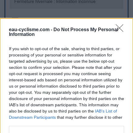
Fermeture hivernale : information inconnue
Informations complémentaires
eau-cyclisme.com -
Do Not Process My Personal
Une fontaine se trouve sur la droite de la chaussée dans la
Information
montée du Risoul.
If you wish to opt-out of the sale, sharing to third parties, or
processing of your personal or sensitive information for
Repères visuels
targeted advertising by us, please use the below opt-out
section to confirm your selection. Please note that after your
opt-out request is processed you may continue seeing
interest-based ads based on personal information utilized by
us or personal information disclosed to third parties prior to
your opt-out. You may separately opt-out of the further
disclosure of your personal information by third parties on the
IAB’s list of downstream participants. This information may
also be disclosed by us to third parties on the
IAB’s List of
Afficher la carte
Downstream Participants
that may further disclose it to other
third parties.