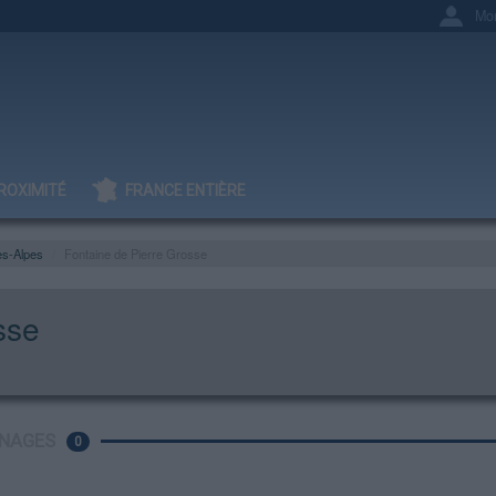
Mo
ROXIMITÉ
FRANCE ENTIÈRE
es-Alpes
Fontaine de Pierre Grosse
sse
NAGES
0