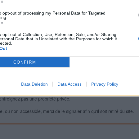
In
to opt-out of processing my Personal Data for Targeted
ing.
Signaler une erreur
In
o opt-out of Collection, Use, Retention, Sale, and/or Sharing
ersonal Data that Is Unrelated with the Purposes for which it
lected.
Out
CONFIRM
Data Deletion
Data Access
Privacy Policy
iabilité ne peut pas être garantie. Avant d'utiliser un point d'eau, vous 
enfreignez pas une propriété privée.
 ou non-accessible, merci de le signaler afin qu'il soit retiré du site.