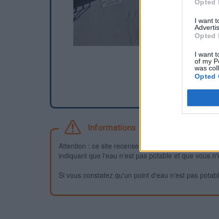
Opted 
I want 
Advertis
Opted 
I want t
of my P
was col
Opted 
Informations
Attention : ce site recense des points d'eau dont la f
indiquant que l'eau n'est pas potable et que vous n'
Si vous constatez qu'un point d'eau n'est pas potable,