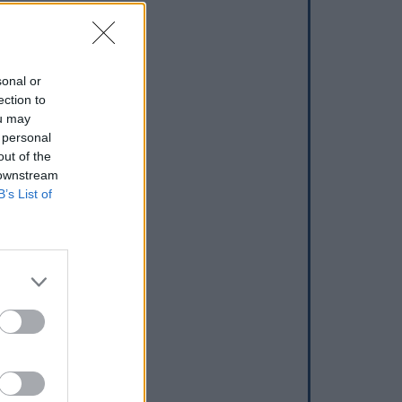
sonal or
ection to
ou may
 personal
out of the
 downstream
B’s List of