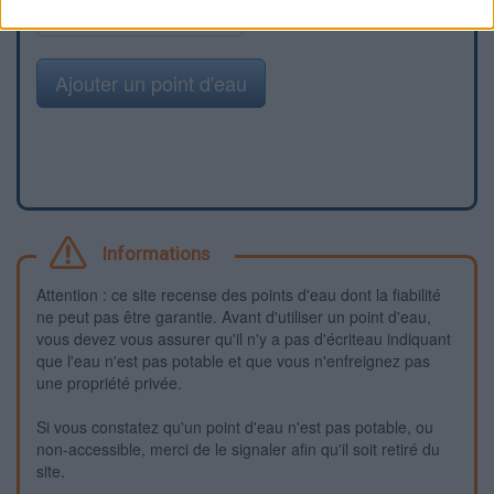
Signaler une erreur
Ajouter un point d'eau
Informations
Attention : ce site recense des points d'eau dont la fiabilité
ne peut pas être garantie. Avant d'utiliser un point d'eau,
vous devez vous assurer qu'il n'y a pas d'écriteau indiquant
que l'eau n'est pas potable et que vous n'enfreignez pas
une propriété privée.
Si vous constatez qu'un point d'eau n'est pas potable, ou
non-accessible, merci de le signaler afin qu'il soit retiré du
site.