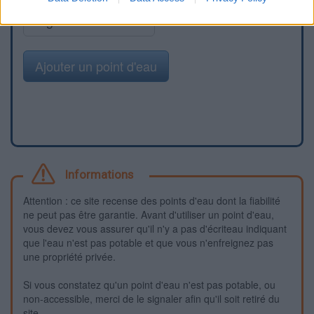
Signaler une erreur
Ajouter un point d'eau
Informations
Attention : ce site recense des points d'eau dont la fiabilité
ne peut pas être garantie. Avant d'utiliser un point d'eau,
vous devez vous assurer qu'il n'y a pas d'écriteau indiquant
que l'eau n'est pas potable et que vous n'enfreignez pas
une propriété privée.
Si vous constatez qu'un point d'eau n'est pas potable, ou
non-accessible, merci de le signaler afin qu'il soit retiré du
site.