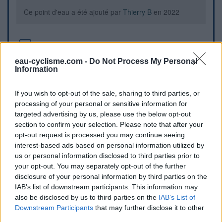
Ce point d'eau a été ajouté par
Thierry B
en 2022
Informations complémentaires
eau-cyclisme.com -
Do Not Process My Personal
Près de la boulangerie.
Information
Repères visuels
If you wish to opt-out of the sale, sharing to third parties, or
processing of your personal or sensitive information for
targeted advertising by us, please use the below opt-out
section to confirm your selection. Please note that after your
opt-out request is processed you may continue seeing
interest-based ads based on personal information utilized by
us or personal information disclosed to third parties prior to
your opt-out. You may separately opt-out of the further
disclosure of your personal information by third parties on the
IAB’s list of downstream participants. This information may
also be disclosed by us to third parties on the
IAB’s List of
Downstream Participants
that may further disclose it to other
Afficher la carte
third parties.