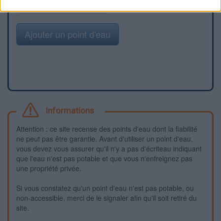
Signaler une erreur
Ajouter un point d'eau
Informations
Attention : ce site recense des points d'eau dont la fiabilité
ne peut pas être garantie. Avant d'utiliser un point d'eau,
vous devez vous assurer qu'il n'y a pas d'écriteau indiquant
que l'eau n'est pas potable et que vous n'enfreignez pas
une propriété privée.
Si vous constatez qu'un point d'eau n'est pas potable, ou
non-accessible, merci de le signaler afin qu'il soit retiré du
site.