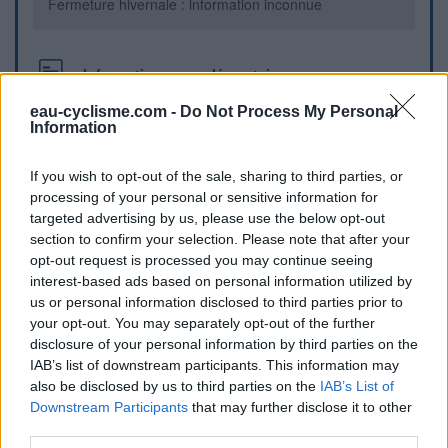
Fermeture hivernale : information inconnue
Informations complémentaires
eau-cyclisme.com -
Do Not Process My Personal
La fontaine est située place de la Mairie, sur le haut du
Information
village, près de l'église, sur la route CD 30 en direction des
Hourquettes d'Ancizan.
If you wish to opt-out of the sale, sharing to third parties, or
processing of your personal or sensitive information for
Repères visuels
targeted advertising by us, please use the below opt-out
section to confirm your selection. Please note that after your
opt-out request is processed you may continue seeing
interest-based ads based on personal information utilized by
us or personal information disclosed to third parties prior to
your opt-out. You may separately opt-out of the further
disclosure of your personal information by third parties on the
IAB’s list of downstream participants. This information may
also be disclosed by us to third parties on the
IAB’s List of
Afficher la carte
Downstream Participants
that may further disclose it to other
third parties.