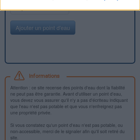
Signaler une erreur
Ajouter un point d'eau
Informations
Attention : ce site recense des points d'eau dont la fiabilité
ne peut pas être garantie. Avant d'utiliser un point d'eau,
vous devez vous assurer qu'il n'y a pas d'écriteau indiquant
que l'eau n'est pas potable et que vous n'enfreignez pas
une propriété privée.
Si vous constatez qu'un point d'eau n'est pas potable, ou
non-accessible, merci de le signaler afin qu'il soit retiré du
site.