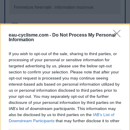
Fermeture hivernale : information inconnue
Informations complémentaires
eau-cyclisme.com -
Do Not Process My Personal
La fontaine se situe en haut de la rue, devant le restaurant
Information
St Blaise, près du carrefour avec la rue du Général
Menvielle.
If you wish to opt-out of the sale, sharing to third parties, or
processing of your personal or sensitive information for
targeted advertising by us, please use the below opt-out
Repères visuels
section to confirm your selection. Please note that after your
opt-out request is processed you may continue seeing
interest-based ads based on personal information utilized by
us or personal information disclosed to third parties prior to
your opt-out. You may separately opt-out of the further
disclosure of your personal information by third parties on the
IAB’s list of downstream participants. This information may
also be disclosed by us to third parties on the
IAB’s List of
Downstream Participants
that may further disclose it to other
Afficher la carte
third parties.