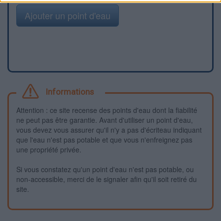
Ajouter un point d'eau
Informations
Attention : ce site recense des points d'eau dont la fiabilité
ne peut pas être garantie. Avant d'utiliser un point d'eau,
vous devez vous assurer qu'il n'y a pas d'écriteau indiquant
que l'eau n'est pas potable et que vous n'enfreignez pas
une propriété privée.
Si vous constatez qu'un point d'eau n'est pas potable, ou
non-accessible, merci de le signaler afin qu'il soit retiré du
site.