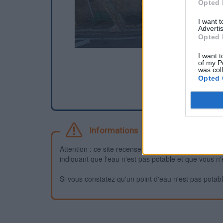
Opted 
I want 
Advertis
Opted 
I want t
of my P
was col
Opted 
Informations
Attention : ce site recense des points d'eau dont la f
indiquant que l'eau n'est pas potable et que vous n'
Si vous constatez qu'un point d'eau n'est pas potable,