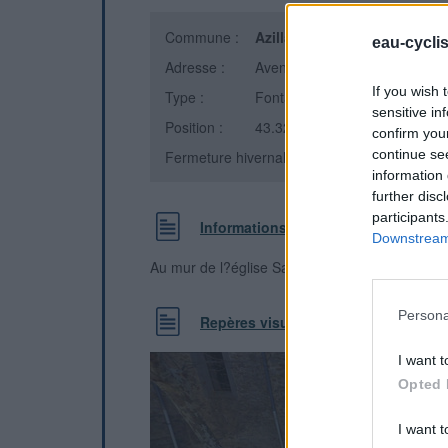
Commune :
Azillanet
(Hérault)
eau-cycli
Adresse :
Avenue du Minervois
If you wish 
Type :
Fontaine
sensitive in
Position :
43.324933°N, 2.737898°E
confirm you
continue se
Fermeture hivernale : non
information 
further disc
participants
Informations complémentaires
Downstream 
Au mur de l?église Saint Laurent - un robinet d
Persona
Repères visuels
I want t
Opted 
I want t