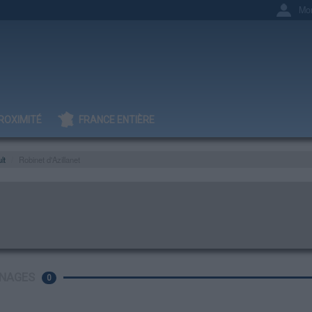
Mo
ROXIMITÉ
FRANCE ENTIÈRE
lt
Robinet d'Azillanet
NAGES
0