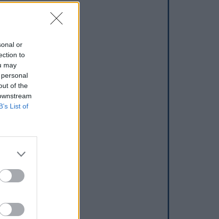
sonal or
ection to
ou may
 personal
out of the
 downstream
B’s List of