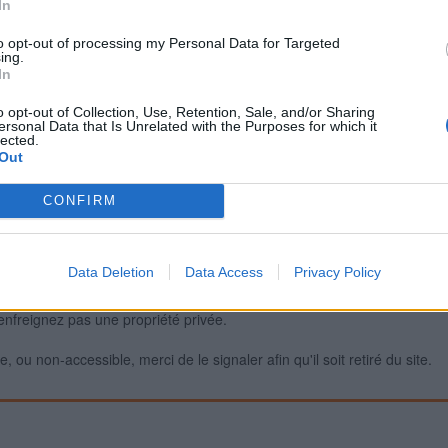
In
to opt-out of processing my Personal Data for Targeted
ing.
Signaler une erreur
In
o opt-out of Collection, Use, Retention, Sale, and/or Sharing
ersonal Data that Is Unrelated with the Purposes for which it
lected.
Out
CONFIRM
Data Deletion
Data Access
Privacy Policy
iabilité ne peut pas être garantie. Avant d'utiliser un point d'eau, vous 
enfreignez pas une propriété privée.
 ou non-accessible, merci de le signaler afin qu'il soit retiré du site.