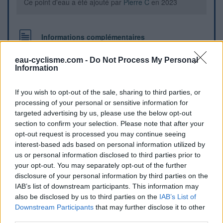
Ce point d'eau a été ajouté par
Pierre C
en 2023
Informations complémentaires
Bord de route, devant l'école
eau-cyclisme.com -
Do Not Process My Personal
Information
Repères visuels
If you wish to opt-out of the sale, sharing to third parties, or
processing of your personal or sensitive information for
targeted advertising by us, please use the below opt-out
section to confirm your selection. Please note that after your
opt-out request is processed you may continue seeing
interest-based ads based on personal information utilized by
us or personal information disclosed to third parties prior to
your opt-out. You may separately opt-out of the further
disclosure of your personal information by third parties on the
IAB’s list of downstream participants. This information may
also be disclosed by us to third parties on the
IAB’s List of
Downstream Participants
that may further disclose it to other
Afficher la carte
third parties.