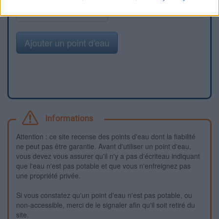
Signaler une erreur
Ajouter un point d'eau
Informations
Attention : ce site recense des points d'eau dont la fiabilité
ne peut pas être garantie. Avant d'utiliser un point d'eau,
vous devez vous assurer qu'il n'y a pas d'écriteau indiquant
que l'eau n'est pas potable et que vous n'enfreignez pas
une propriété privée.
Si vous constatez qu'un point d'eau n'est pas potable, ou
non-accessible, merci de le signaler afin qu'il soit retiré du
site.