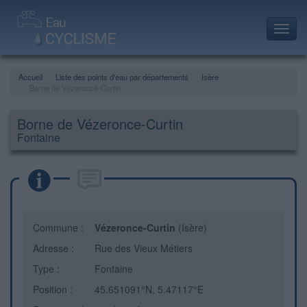
Toggl
navig
Accueil
Liste des points d'eau par départements
Isère
Borne de Vézeronce-Curtin
Borne de Vézeronce-Curtin
Fontaine
Commune :
Vézeronce-Curtin
(Isère)
Adresse :
Rue des Vieux Métiers
Type :
Fontaine
Position :
45.651091°N, 5.47117°E