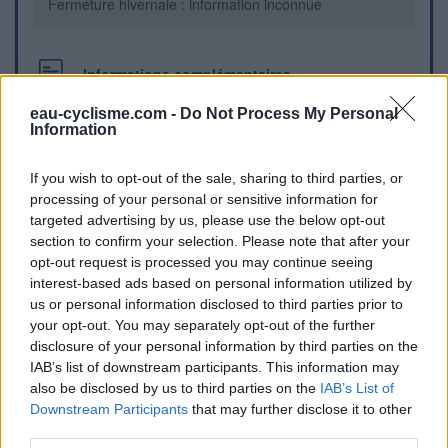
Fermeture hivernale : information inconnue
Informations complémentaires
Une borne verte se trouve sur la place piétonne devant
eau-cyclisme.com -
Do Not Process My Personal
Information
l'église.
If you wish to opt-out of the sale, sharing to third parties, or
Repères visuels
processing of your personal or sensitive information for
targeted advertising by us, please use the below opt-out
section to confirm your selection. Please note that after your
opt-out request is processed you may continue seeing
interest-based ads based on personal information utilized by
us or personal information disclosed to third parties prior to
your opt-out. You may separately opt-out of the further
disclosure of your personal information by third parties on the
IAB’s list of downstream participants. This information may
also be disclosed by us to third parties on the
IAB’s List of
Downstream Participants
that may further disclose it to other
Afficher la carte
third parties.