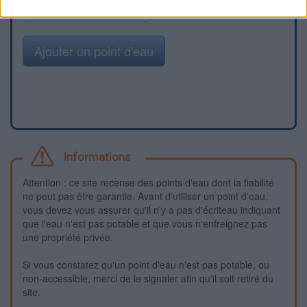
Signaler une erreur
Ajouter un point d'eau
Informations
Attention : ce site recense des points d'eau dont la fiabilité
ne peut pas être garantie. Avant d'utiliser un point d'eau,
vous devez vous assurer qu'il n'y a pas d'écriteau indiquant
que l'eau n'est pas potable et que vous n'enfreignez pas
une propriété privée.
Si vous constatez qu'un point d'eau n'est pas potable, ou
non-accessible, merci de le signaler afin qu'il soit retiré du
site.