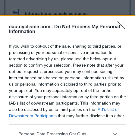
Informations complémentaires
Une borne se trouve derrière les places de parking, juste
eau-cyclisme.com -
Do Not Process My Personal
avant le restaurant
Information
If you wish to opt-out of the sale, sharing to third parties, or
Repères visuels
processing of your personal or sensitive information for
targeted advertising by us, please use the below opt-out
section to confirm your selection. Please note that after your
opt-out request is processed you may continue seeing
interest-based ads based on personal information utilized by
us or personal information disclosed to third parties prior to
your opt-out. You may separately opt-out of the further
disclosure of your personal information by third parties on the
IAB’s list of downstream participants. This information may
Afficher la carte
also be disclosed by us to third parties on the
IAB’s List of
Downstream Participants
that may further disclose it to other
third parties.
Personal Data Processing Opt Outs