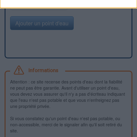
Signaler une erreur
Ajouter un point d'eau
Informations
Attention : ce site recense des points d'eau dont la fiabilité
ne peut pas être garantie. Avant d'utiliser un point d'eau,
vous devez vous assurer qu'il n'y a pas d'écriteau indiquant
que l'eau n'est pas potable et que vous n'enfreignez pas
une propriété privée.
Si vous constatez qu'un point d'eau n'est pas potable, ou
non-accessible, merci de le signaler afin qu'il soit retiré du
site.