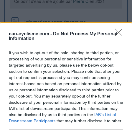
Ce point d'eau a été ajouté par
Pierre C
en 2021
Informations complémentaires
au bord de la route
eau-cyclisme.com -
Do Not Process My Personal
Information
Repères visuels
If you wish to opt-out of the sale, sharing to third parties, or
processing of your personal or sensitive information for
targeted advertising by us, please use the below opt-out
section to confirm your selection. Please note that after your
opt-out request is processed you may continue seeing
interest-based ads based on personal information utilized by
us or personal information disclosed to third parties prior to
your opt-out. You may separately opt-out of the further
disclosure of your personal information by third parties on the
IAB’s list of downstream participants. This information may
also be disclosed by us to third parties on the
IAB’s List of
Downstream Participants
that may further disclose it to other
Afficher la carte
third parties.