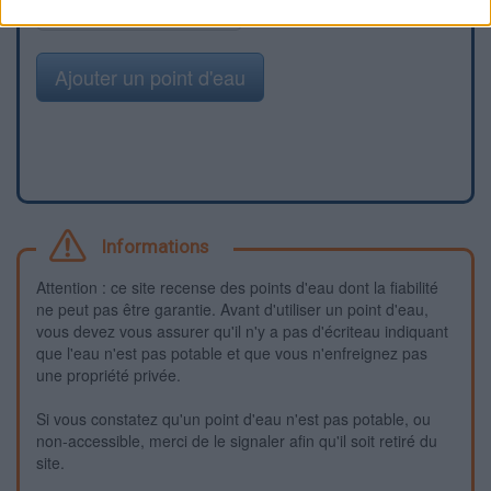
Signaler une erreur
Ajouter un point d'eau
Informations
Attention : ce site recense des points d'eau dont la fiabilité
ne peut pas être garantie. Avant d'utiliser un point d'eau,
vous devez vous assurer qu'il n'y a pas d'écriteau indiquant
que l'eau n'est pas potable et que vous n'enfreignez pas
une propriété privée.
Si vous constatez qu'un point d'eau n'est pas potable, ou
non-accessible, merci de le signaler afin qu'il soit retiré du
site.