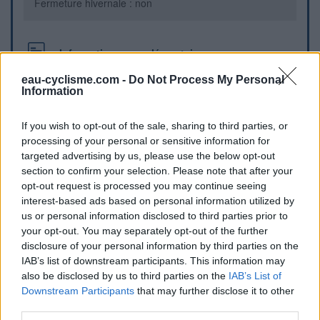
Fermeture hivernale : non
Informations complémentaires
eau-cyclisme.com -
Do Not Process My Personal
Eau potable. J'ai rencontré la dame qui s'en occupe, et qui
Information
m'a dit "il faut que les cyclistes puissent boire, c'est une
question de survie !" ;-)
If you wish to opt-out of the sale, sharing to third parties, or
processing of your personal or sensitive information for
Repères visuels
targeted advertising by us, please use the below opt-out
section to confirm your selection. Please note that after your
opt-out request is processed you may continue seeing
interest-based ads based on personal information utilized by
us or personal information disclosed to third parties prior to
your opt-out. You may separately opt-out of the further
disclosure of your personal information by third parties on the
IAB’s list of downstream participants. This information may
also be disclosed by us to third parties on the
IAB’s List of
Afficher la carte
Downstream Participants
that may further disclose it to other
third parties.