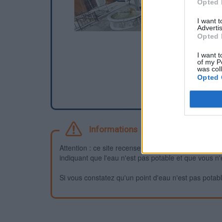
Opted 
I want 
Advertis
Opted 
I want t
of my P
was col
Opted 
Informations
Attention : ce site recense des points d'eau dont la f
indiquant que l'eau n'est pas potable et que vous n'
Si vous constatez qu'un point d'eau n'est pas potable,