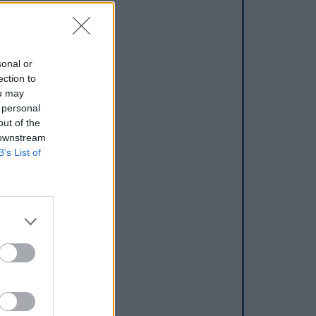
sonal or
ection to
ou may
 personal
out of the
 downstream
B’s List of