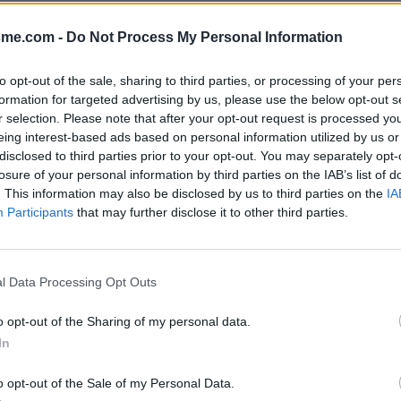
Afficher la carte
re)
sme.com -
Do Not Process My Personal Information
to opt-out of the sale, sharing to third parties, or processing of your per
formation for targeted advertising by us, please use the below opt-out s
r selection. Please note that after your opt-out request is processed y
eing interest-based ads based on personal information utilized by us or
disclosed to third parties prior to your opt-out. You may separately opt-
losure of your personal information by third parties on the IAB’s list of
. This information may also be disclosed by us to third parties on the
IA
rès le feu tricolore en provenance
Participants
that may further disclose it to other third parties.
l Data Processing Opt Outs
o opt-out of the Sharing of my personal data.
In
o opt-out of the Sale of my Personal Data.