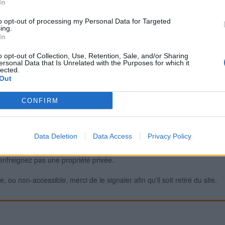
In
to opt-out of processing my Personal Data for Targeted
ing.
Signaler une erreur
In
o opt-out of Collection, Use, Retention, Sale, and/or Sharing
ersonal Data that Is Unrelated with the Purposes for which it
lected.
Out
CONFIRM
Data Deletion
Data Access
Privacy Policy
iabilité ne peut pas être garantie. Avant d'utiliser un point d'eau, vous 
enfreignez pas une propriété privée.
 ou non-accessible, merci de le signaler afin qu'il soit retiré du site.